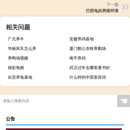
下一篇
巴西龟的养殖环境
相关问题
广元养牛
安徽养鸡基地
华丽风车怎么养
厦门鹅公农牧养鹅场
养鸭场视频
南平养鸡
德彩龟粮
武汉过年去哪里看书好
自贡养兔基地
什么样的中国形容词
☚
公告