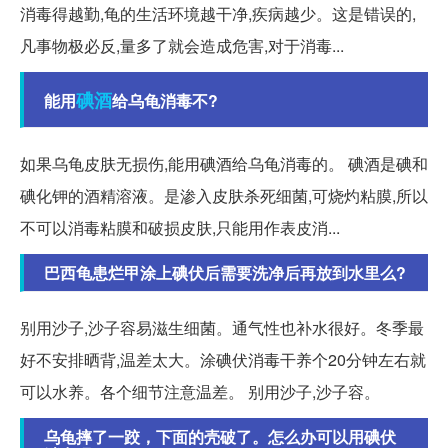
消毒得越勤,龟的生活环境越干净,疾病越少。这是错误的,
凡事物极必反,量多了就会造成危害,对于消毒...
碘酒
能用
给乌龟消毒不?
如果乌龟皮肤无损伤,能用碘酒给乌龟消毒的。 碘酒是碘和
碘化钾的酒精溶液。是渗入皮肤杀死细菌,可烧灼粘膜,所以
不可以消毒粘膜和破损皮肤,只能用作表皮消...
巴西龟患烂甲涂上碘伏后需要洗净后再放到水里么?
别用沙子,沙子容易滋生细菌。通气性也补水很好。冬季最
好不安排晒背,温差太大。涂碘伏消毒干养个20分钟左右就
可以水养。各个细节注意温差。 别用沙子,沙子容。
乌龟摔了一跤，下面的壳破了。怎么办可以用碘伏