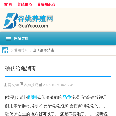
首 页
养殖技巧
养殖知识点
网站导航
>
养殖技巧
>
碘伏给龟消毒
碘伏给龟消毒
养殖技巧
网友:
df
2022-10-30 04:17:45
能用
乌龟
[摘要]：请问
碘伏溶液能给
泡澡吗?高锰酸钾只
能用来给器材消毒,不要给龟龟泡澡,会伤害到龟龟的。 。
碘伏涂在烂的地方就可以了。 还是不要泡了。 。 没听说