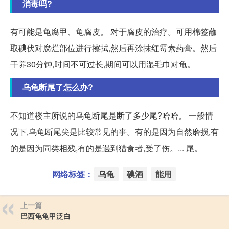
消毒吗?
有可能是龟腐甲、龟腐皮。 对于腐皮的治疗。可用棉签蘸
取碘伏对腐烂部位进行擦拭,然后再涂抹红霉素药膏。然后
干养30分钟,时间不可过长,期间可以用湿毛巾对龟。
乌龟断尾了怎么办?
不知道楼主所说的乌龟断尾是断了多少尾?哈哈。 一般情
况下,乌龟断尾尖是比较常见的事。有的是因为自然磨损,有
的是因为同类相残,有的是遇到猎食者,受了伤。... 尾。
网络标签：
乌龟
碘酒
能用
上一篇
巴西龟龟甲泛白