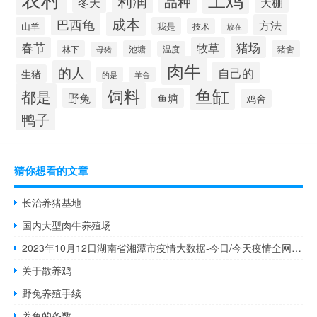
利润
品种
冬天
大棚
成本
巴西龟
方法
山羊
我是
技术
放在
猪场
春节
牧草
林下
池塘
猪舍
温度
母猪
肉牛
的人
自己的
生猪
的是
羊舍
鱼缸
饲料
都是
野兔
鱼塘
鸡舍
鸭子
猜你想看的文章
长治养猪基地
国内大型肉牛养殖场
2023年10月12日湖南省湘潭市疫情大数据-今日/今天疫情全网搜索最新实时消息动态情况通知播报
关于散养鸡
野兔养殖手续
养鱼的条数