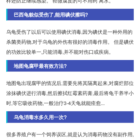
样还防止继续感染。 轻微腐皮的可不用药 离水。
巴西龟貌似受伤了,能用碘伏擦吗?
乌龟受伤了以后可以使用碘伏消毒,因为碘伏是一种外用的
杀菌类药物,对于乌龟的外伤有很好的消毒作用。 但是碘伏
的功效比较单一,只能消毒,并不能对伤口或疾病。
地图龟腐甲最有效方法?
地图龟出现腐甲的情况后,需要先将其隔离起来,对腐烂部位
涂抹碘伏进行消毒,然后擦拭红霉素药膏,最后将龟干养半小
时,等它吸收药物,一般治疗3-4天龟就能痊愈...
乌龟消毒水多久用一次?
很多养殖户有一个饲养误区,就是认为消毒药物没有副作用,