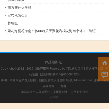
南方养什么羊好
安布龟怎么养
养龟缸
聚花海桐花海南个体002(关于聚花海桐花海南个体002简述)
养殖知识点
Copyright © 2012 - 2026
谷姚养殖网
Powered by
网站分类目录
|
精选推荐文章
|
网
站地图
|
疑难解答
陕ICP备05009492号
声明：本站内容来自互联网，如信息有错误可发邮件到f_fb#foxmail.com说明，我们
会及时纠正，谢谢
本站仅为个人兴趣爱好，不接盈利性广告及商业合作
小男孩