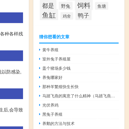
饲料
都是
野兔
鱼塘
鱼缸
鸭子
鸡舍
有各种各样残
猜你想看的文章
黄牛养殖
室外兔子养殖屋
盖个猪场多少钱
洗以防感染,
养兔哪家好
那种羊繁殖快生长快
马踏飞燕的寓意了什么精神（马踏飞燕的寓意）
光伏养鸡
生后,会导致
黑兔子养殖
养鹅的方法与技术