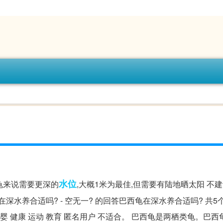
水位
龟来说需要更深的
,大概1米为最佳,但需要有陆地晒太阳 不
水养合适吗? - 空无一? 的回答巴西龟在深水养合适吗? 共5
戏 母婴 健康 运动 教育 匿名用户 不适合。 巴西龟是两栖类龟。巴