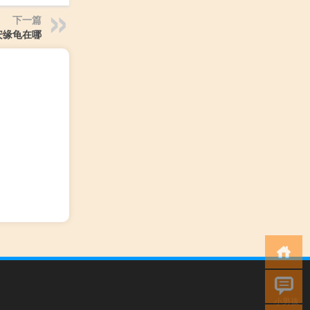
下一篇
安缘龟在哪
小男孩