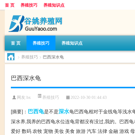
首 页
养殖技巧
养殖知识点
首 页
养殖技巧
养殖知识点
>
养殖技巧
>
巴西深水龟
巴西深水龟
养殖技巧
网友:
bx
2022-10-30 01:44:43
巴西龟
深水
[摘要]：
是不是
龟巴西龟相对于金线龟等浅水
深水养,我养的巴西龟水位连龟背都没有没过,我的。巴西龟在深
爱好 数码 农牧 宠物 美妆 美食 旅游 汽车 法律 金融 游