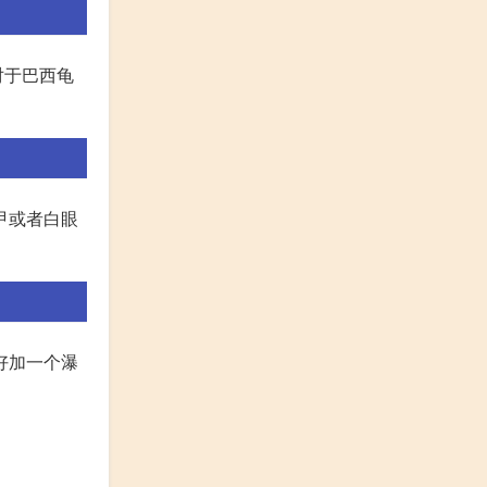
对于巴西龟
甲或者白眼
好加一个瀑