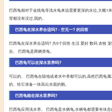
巴西龟相对于金线龟等浅水龟来说需要更深的水位,大概1米
背都没有没过,我的。
巴西龟在深水养合适吗? - 空无一? 的回答
巴西龟在深水养合适吗? 共5个回答 生活 爱好 数码 农牧 宠物
合。 巴西龟是两栖类龟。
巴西龟可以在深水里养吗?
可以的。 巴西龟在陆地或者水中养都可以的,虽然巴西龟属
的。给它准备一块高出水面的鹅。
巴西龟能在深水里养吗?
巴西龟应用浅水养。 巴西龟是水栖龟,水栖龟都需要有休息