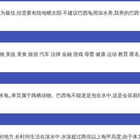
为最佳,但需要有陆地晒太阳 不建议巴西龟用深水养,我养的巴
 美妆 美食 旅游 汽车 法律 金融 游戏 母婴 健康 运动 教育 匿
水龟,,单页属于两栖动物。巴西龟不能老是泡在水中,这是会容易
的地方,长时间生活在深水中,水深超过两倍以上龟甲高度,由于体