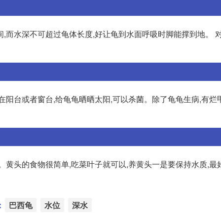
空间,而水深不可超过龟体长度,好让龟到水面呼吸时脚能撑到地。 
在阳台或者窗台,给龟龟晒晒太阳,可以杀菌。除了龟龟生病,有烂
。黄头的食物很简单,吃菜叶子就可以,养黄头一是要保持水质,最
：
巴西龟
水位
深水