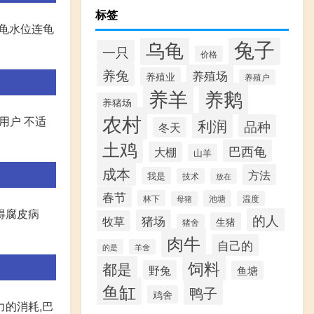
标签
西龟水位连龟
兔子
乌龟
一只
价格
养兔
养殖场
养殖业
养殖户
养羊
养鹅
养猪场
农村
名用户 不适
利润
品种
冬天
土鸡
巴西龟
大棚
山羊
成本
方法
我是
技术
放在
春节
林下
池塘
温度
母猪
得腐皮病
的人
猪场
牧草
生猪
猪舍
肉牛
自己的
的是
羊舍
饲料
都是
野兔
鱼塘
鱼缸
鸭子
鸡舍
力的消耗,巴