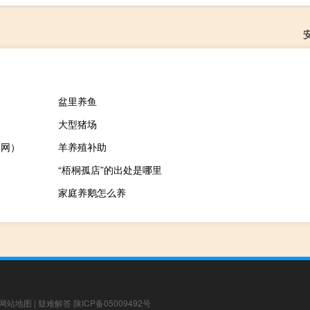
盆里养鱼
大型猪场
了网）
羊养殖补助
“梧桐孤店”的出处是哪里
家庭养鹅怎么养
网站地图
|
疑难解答
陕ICP备05009492号