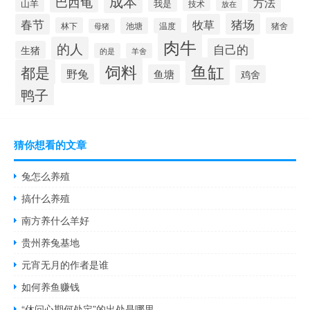
成本
巴西龟
方法
山羊
我是
技术
放在
猪场
春节
牧草
林下
池塘
猪舍
温度
母猪
肉牛
的人
自己的
生猪
的是
羊舍
鱼缸
饲料
都是
野兔
鱼塘
鸡舍
鸭子
猜你想看的文章
兔怎么养殖
搞什么养殖
南方养什么羊好
贵州养兔基地
元宵无月的作者是谁
如何养鱼赚钱
“休问心期何处定”的出处是哪里