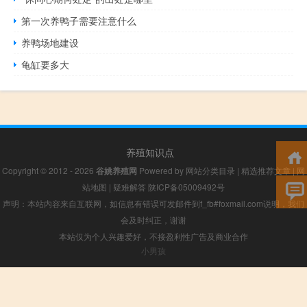
第一次养鸭子需要注意什么
养鸭场地建设
龟缸要多大
养殖知识点
Copyright © 2012 - 2026
谷姚养殖网
Powered by
网站分类目录
|
精选推荐文章
|
网
站地图
|
疑难解答
陕ICP备05009492号
声明：本站内容来自互联网，如信息有错误可发邮件到f_fb#foxmail.com说明，我们
会及时纠正，谢谢
本站仅为个人兴趣爱好，不接盈利性广告及商业合作
小男孩