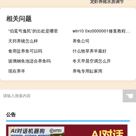
龙虾养殖水质调节
相关问题
“伯鸾号逸民”的出处是哪里
win10 0xc0000001修复教程（win7 0x00000101蓝屏）
天邦养猪怎么样
养鱼公司
食用盐养鱼可以吗
什么牧草养羊最好
玻璃钢鱼池适合养鱼吗
冬天早晨空调怎么开
现在养羊
养龟专用缸家用
☚
公告