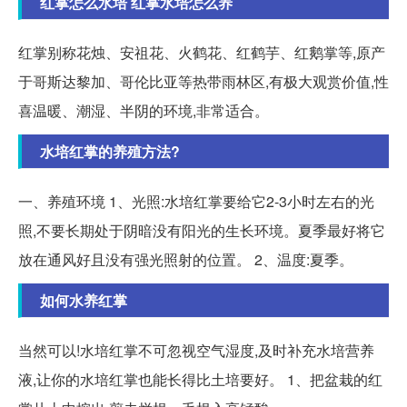
红掌怎么水培 红掌水培怎么养
红掌别称花烛、安祖花、火鹤花、红鹤芋、红鹅掌等,原产
于哥斯达黎加、哥伦比亚等热带雨林区,有极大观赏价值,性
喜温暖、潮湿、半阴的环境,非常适合。
水培红掌的养殖方法?
一、养殖环境 1、光照:水培红掌要给它2-3小时左右的光
照,不要长期处于阴暗没有阳光的生长环境。夏季最好将它
放在通风好且没有强光照射的位置。 2、温度:夏季。
如何水养红掌
当然可以!水培红掌不可忽视空气湿度,及时补充水培营养
液,让你的水培红掌也能长得比土培要好。 1、把盆栽的红