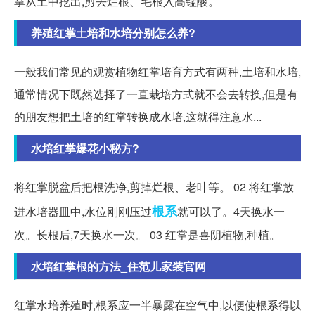
掌从土中挖出,剪去烂根、毛根入高锰酸。
养殖红掌土培和水培分别怎么养?
一般我们常见的观赏植物红掌培育方式有两种,土培和水培,
通常情况下既然选择了一直栽培方式就不会去转换,但是有
的朋友想把土培的红掌转换成水培,这就得注意水...
水培红掌爆花小秘方?
将红掌脱盆后把根洗净,剪掉烂根、老叶等。 02 将红掌放
根系
进水培器皿中,水位刚刚压过
就可以了。4天换水一
次。长根后,7天换水一次。 03 红掌是喜阴植物,种植。
水培红掌根的方法_住范儿家装官网
红掌水培养殖时,根系应一半暴露在空气中,以便使根系得以