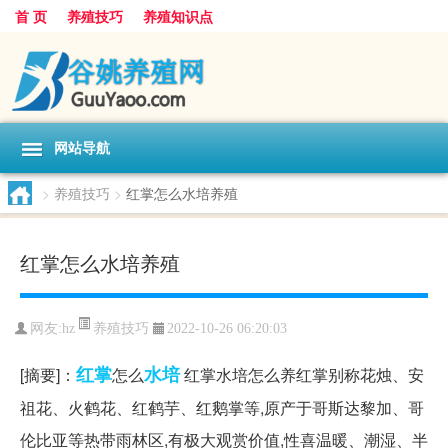
首 页
养殖技巧
养殖知识点
网站导航
>
养殖技巧
>
红掌怎么水培养殖
红掌怎么水培养殖
养殖技巧
网友:
hz
2022-10-26 06:20:03
红掌
水培
[摘要]：
怎么
红掌水培怎么养红掌别称花烛、安
祖花、火鹤花、红鹤芋、红鹅掌等,原产于哥斯达黎加、哥
伦比亚等热带雨林区,有极大观赏价值,性喜温暖、潮湿、半