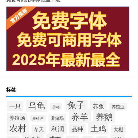
标签
兔子
乌龟
一只
养兔
养殖业
价格
养羊
养鹅
养殖场
养猪场
养殖户
农村
土鸡
利润
品种
冬天
大棚