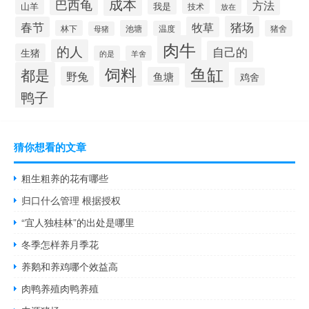
成本
巴西龟
方法
山羊
我是
技术
放在
猪场
春节
牧草
林下
池塘
猪舍
温度
母猪
肉牛
的人
自己的
生猪
的是
羊舍
鱼缸
饲料
都是
野兔
鱼塘
鸡舍
鸭子
猜你想看的文章
粗生粗养的花有哪些
归口什么管理 根据授权
“宜人独桂林”的出处是哪里
冬季怎样养月季花
养鹅和养鸡哪个效益高
肉鸭养殖肉鸭养殖