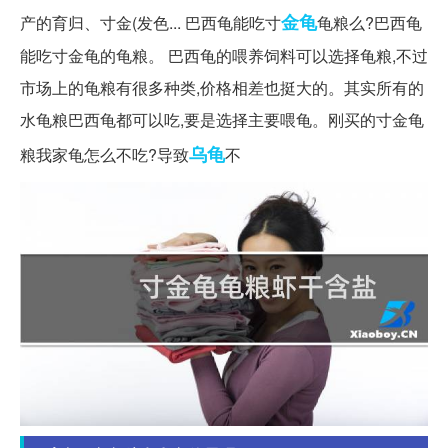
金龟
产的育归、寸金(发色... 巴西龟能吃寸
龟粮么?巴西龟
能吃寸金龟的龟粮。 巴西龟的喂养饲料可以选择龟粮,不过
市场上的龟粮有很多种类,价格相差也挺大的。其实所有的
水龟粮巴西龟都可以吃,要是选择主要喂龟。刚买的寸金龟
乌龟
粮我家龟怎么不吃?导致
不