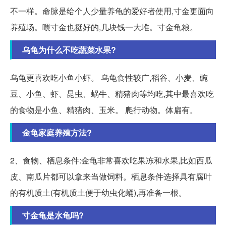
不一样。命脉是给个人少量养龟的爱好者使用,寸金更面向
养殖场。喂寸金也挺好的,几块钱一大堆。寸金龟粮。
乌龟为什么不吃蔬菜水果?
乌龟更喜欢吃小鱼小虾。 乌龟食性较广,稻谷、小麦、豌
豆、小鱼、虾、昆虫、蜗牛、精猪肉等均吃,其中最喜欢吃
的食物是小鱼、精猪肉、玉米。 爬行动物。体扁有。
金龟家庭养殖方法?
2、食物、栖息条件:金龟非常喜欢吃果冻和水果,比如西瓜
皮、南瓜片都可以拿来当做饲料。栖息条件选择具有腐叶
的有机质土(有机质土便于幼虫化蛹),再准备一根。
寸金龟是水龟吗?