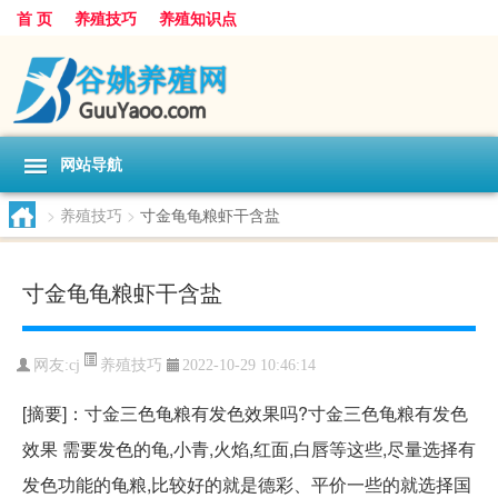
首 页
养殖技巧
养殖知识点
网站导航
>
养殖技巧
>
寸金龟龟粮虾干含盐
寸金龟龟粮虾干含盐
养殖技巧
网友:
cj
2022-10-29 10:46:14
[摘要]：寸金三色龟粮有发色效果吗?寸金三色龟粮有发色
效果 需要发色的龟,小青,火焰,红面,白唇等这些,尽量选择有
发色功能的龟粮,比较好的就是德彩、平价一些的就选择国