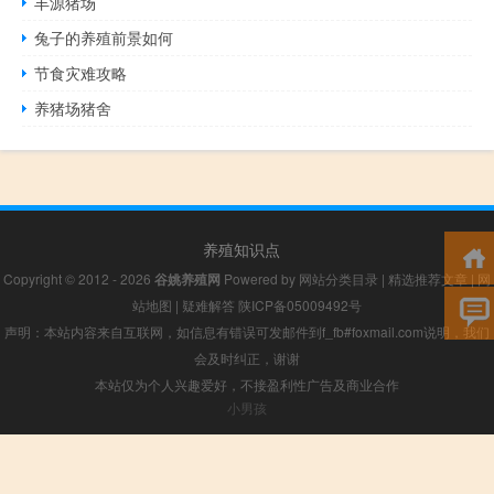
丰源猪场
兔子的养殖前景如何
节食灾难攻略
养猪场猪舍
养殖知识点
Copyright © 2012 - 2026
谷姚养殖网
Powered by
网站分类目录
|
精选推荐文章
|
网
站地图
|
疑难解答
陕ICP备05009492号
声明：本站内容来自互联网，如信息有错误可发邮件到f_fb#foxmail.com说明，我们
会及时纠正，谢谢
本站仅为个人兴趣爱好，不接盈利性广告及商业合作
小男孩