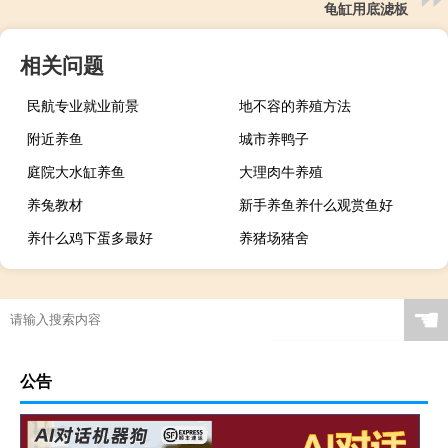
龟缸用底滤板
相关问题
民航专业就业前景
地不容的养殖方法
附近养鱼
城市养鸭子
庭院大水缸养鱼
大理肉牛养殖
养兔教材
新手养鱼养什么观赏鱼好
养什么鸡下蛋多最好
养猪场猪舍
☚
公告