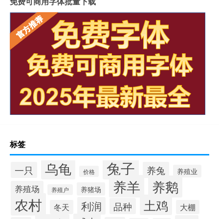
免费可商用字体批量下载
标签
兔子
乌龟
一只
养兔
养殖业
价格
养羊
养鹅
养殖场
养猪场
养殖户
农村
土鸡
利润
品种
冬天
大棚