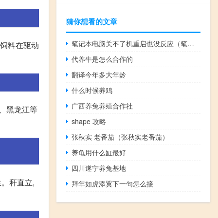
猜你想看的文章
笔记本电脑关不了机重启也没反应（笔记本电脑关不了机）
,饲料在驱动
代养牛是怎么合作的
翻译今年多大年龄
什么时候养鸡
广西养兔养殖合作社
林、黑龙江等
shape 攻略
张秋实 老番茄（张秋实老番茄）
养龟用什么缸最好
四川遂宁养兔基地
。秆直立,
拜年如虎添翼下一句怎么接