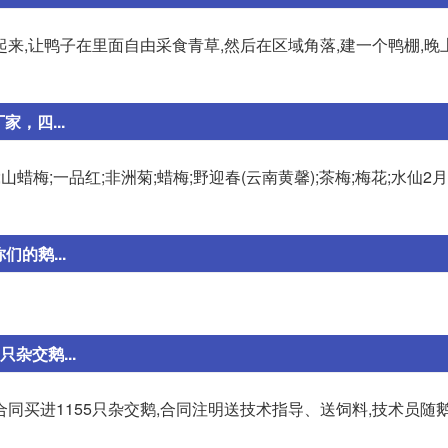
来,让鸭子在里面自由采食青草,然后在区域角落,建一个鸭棚,晚
，四...
蜡梅;一品红;非洲菊;蜡梅;野迎春(云南黄馨);茶梅;梅花;水仙2月:
的鹅...
杂交鹅...
同买进1155只杂交鹅,合同注明送技术指导、送饲料,技术员随