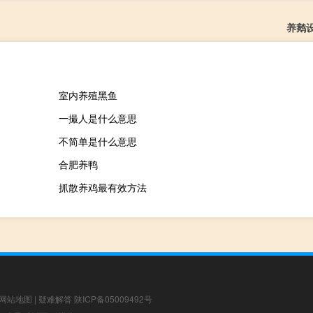
养鹅
室内养殖黑鱼
一撮人是什么意思
不简单是什么意思
合肥养鸭
抓散养鸡最有效方法
网站地图
|
疑难解答
陕ICP备05009492号