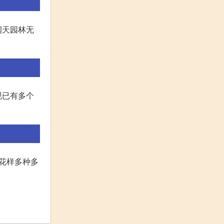
润天园林无
现已有多个
和花样多种多