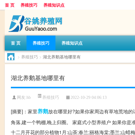
首 页
养殖技巧
养殖知识点
首 页
养殖技巧
养殖知识点
>
养殖技巧
>
湖北养鹅基地哪里有
湖北养鹅基地哪里有
养殖技巧
网友:
hb
2022-10-29 04:06:13
养鹅
[摘要]：家里
放在哪里好?如果你家周边有草地荒地的
角落,建一个鸭棚,晚上归圈。 家庭式小型养殖户 如果你是准
十二月开花的部分植物1月:山茶;春兰;丽格海棠;墨兰;山蜡梅;