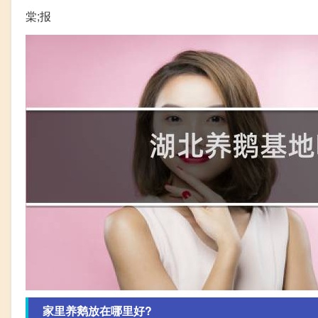
棠;报
家里养鹅放在哪里好?