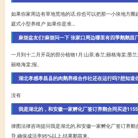
如果你家周边有草地荒地的话,你也可以把那一小块地方圈起
庭式小型养殖户 如果你是准...
麻烦盆友们!麻烦问一下 张家口周边哪里有四季鹅鹅苗厂家
一月到十二月开花的部分植物1月:山茶;春兰;丽格海棠;墨兰;山
丽格海棠;报。
湖北孝感孝昌县的肉鹅养殖合作社还在运行吗?想知道你们
没有
我是湖北的，和安徽一家孵化厂签订养鹅合同买进1155只
律图法律咨询提问我是湖北的,和安徽一家孵化厂签订养鹅合
导,确保成活率95%以上,结果鹅苗来。