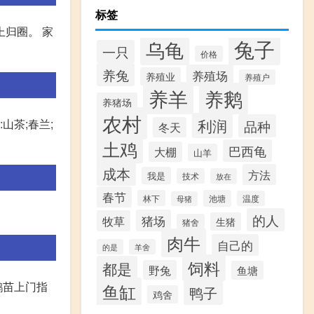
标签
上归圈。 家
兔子
乌龟
一只
价格
养兔
养殖场
养殖业
养殖户
养羊
养鹅
养猪场
农村
利润
山茶;春兰;
品种
冬天
土鸡
巴西龟
大棚
山羊
成本
方法
我是
技术
放在
春节
林下
池塘
温度
母猪
的人
猪场
牧草
生猪
猪舍
肉牛
自己的
的是
羊舍
饲料
都是
野兔
鱼塘
鹅苗上门指
鱼缸
鸭子
鸡舍