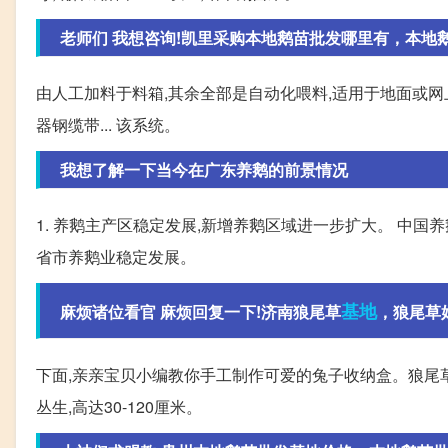
老师们 我想咨询!凯里采购本地鹅苗批发哪里有，本地鹅苗
由人工加料于料箱,其余全部是自动化喂料,适用于地面或
器钢缆带... 该系统。
我想了解一下当今在广东养鹅的前景情况
1. 养鹅主产区稳定发展,新增养鹅区域进一步扩大。 中
省市养鹅业稳定发展。
基地
麻烦诸位看官 麻烦回复一下!济南狼尾草
，狼尾草
下面,亲亲宝贝小编教你手工制作可爱的兔子收纳盒。狼尾草
丛生,高达30-120厘米。