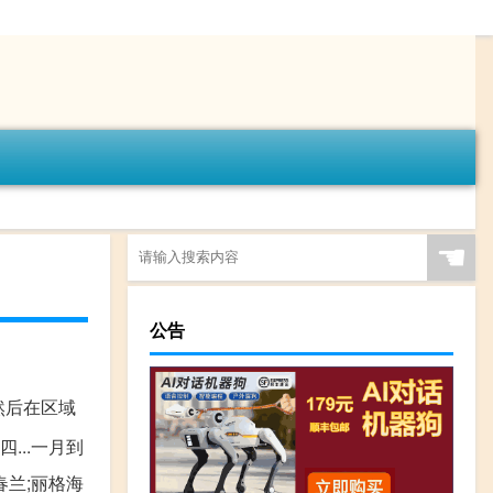
☚
公告
然后在区域
四...一月到
春兰;丽格海