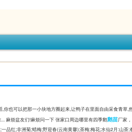
话,你也可以把那一小块地方圈起来,让鸭子在里面自由采食青草,
鹅苗
... 麻烦盆友们!麻烦问一下 张家口周边哪里有四季鹅
厂家，
一品红;非洲菊;蜡梅;野迎春(云南黄馨);茶梅;梅花;水仙2月:山茶;