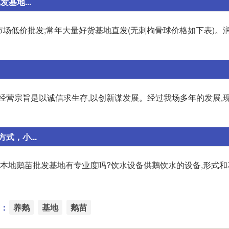
基地...
足,市场低价批发;常年大量好货基地直发(无刺枸骨球价格如下表)。
经营宗旨是以诚信求生存,以创新谋发展。经过我场多年的发展,
，小...
,本地鹅苗批发基地有专业度吗?饮水设备供鵝饮水的设备,形式
：
养鹅
基地
鹅苗