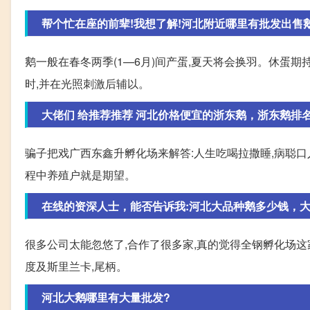
帮个忙在座的前辈!我想了解!河北附近哪里有批发出售鹅种
鹅一般在春冬两季(1—6月)间产蛋,夏天将会换羽。休蛋期
时,并在光照刺激后辅以。
大佬们 给推荐推荐 河北价格便宜的浙东鹅，浙东鹅排名怎
骗子把戏广西东鑫升孵化场来解答:人生吃喝拉撒睡,病聪
程中养殖户就是期望。
在线的资深人士，能否告诉我:河北大品种鹅多少钱，大品
很多公司太能忽悠了,合作了很多家,真的觉得全钢孵化场这
度及斯里兰卡,尾柄。
河北大鹅哪里有大量批发?