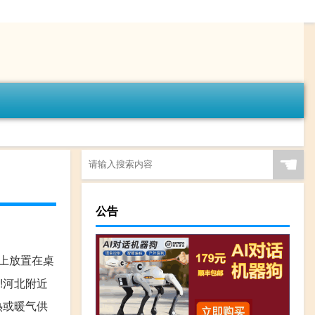
☚
公告
朝上放置在桌
!河北附近
热或暖气供