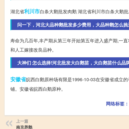
利川市
湖北省
白条大鹅批发肉鹅 湖北省利川市白条大鹅批
问一下，河北大品种鹅批发多少费用，大品种鹅怎么挑选，
寿命为几百年,丰产期从第三年开始第五年进入盛产期,一直
和人工嫁接改良品种。
大神们 怎么选择!河北批发大白鹅苗，大白鹅苗什么品牌服
安徽省
皖西白鹅原种场有限是1996-10-03在安徽省成
铺。安徽省皖西白鹅原种。
网络标签：
上一篇
南充养鹅