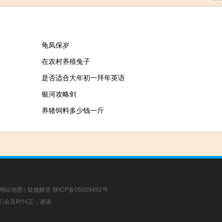
龟凤保岁
在农村养殖兔子
是否适合大年初一拜年英语
银河攻略剑
养猪饲料多少钱一斤
网站地图
|
疑难解答
陕ICP备05009492号
，我们会及时纠正，谢谢