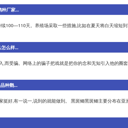
厂家...
持续100—110天。养殖场采取一些措施,比如在夏天将白天缩短到
么样...
口入,而受骗。网络上的骗子把戏就是把你的念和无知引入他的圈
种鹅...
家挺好,有一说一,说到的就能做到。 黑斑鲫黑斑鲫主要分布在亚