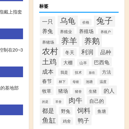
标签
手指戴上指套
兔子
乌龟
一只
价格
养兔
养殖场
养殖业
养殖户
养羊
养鹅
养猪场
农村
制在20~3
利润
品种
冬天
土鸡
巴西龟
大棚
山羊
成本
方法
我是
技术
放在
春节
林下
池塘
温度
母猪
睑的基地部
的人
猪场
牧草
生猪
猪舍
肉牛
自己的
的是
羊舍
饲料
都是
野兔
鱼塘
鱼缸
鸭子
鸡舍