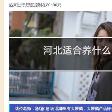
热来进行,密度控制在20~30只
诸位老师，急!急!急!河北哪里有大雁鹅，大雁鹅产品好不好