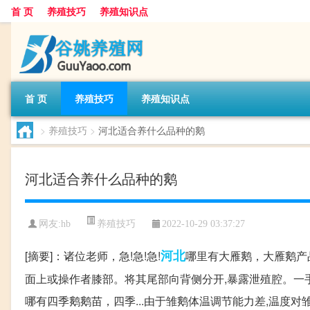
首 页
养殖技巧
养殖知识点
首 页
养殖技巧
养殖知识点
>
养殖技巧
>
河北适合养什么品种的鹅
河北适合养什么品种的鹅
养殖技巧
网友:
hb
2022-10-29 03:37:27
河北
[摘要]：诸位老师，急!急!急!
哪里有大雁鹅，大雁鹅产品
面上或操作者膝部。将其尾部向背侧分开,暴露泄殖腔。一手
哪有四季鹅鹅苗，四季...由于雏鹅体温调节能力差,温度