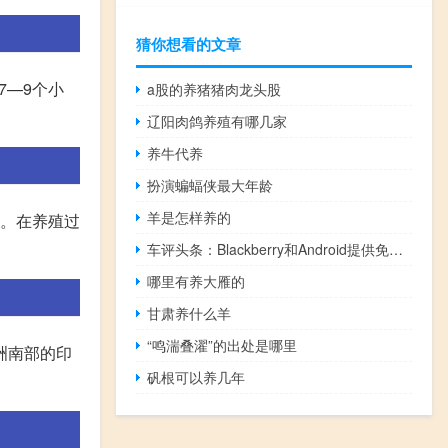
猜你想看的文章
7—9个小
a股的养猪猪肉龙头股
辽阳肉鸽养殖有哪几家
养牛代养
扮演蝙蝠侠最大年龄
羊是怎样养的
套。在养殖过
车评头条：Blackberry和Android提供免费的GPS卫星导航
哪里有养大雁的
甘肃养什么羊
“鸣湍叠濯”的出处是哪里
洲南部的印
矾根可以养几年