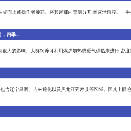
置在桌面上或操作者膝部。将其尾部向背侧分开,暴露泄殖腔。一
四季...
很大的影响。大群饲养可利用煤炉加热或暖气供热来进行,密度控
模包含辽宁昌图、吉林通化以及黑龙江延寿县等区域。因其上眼