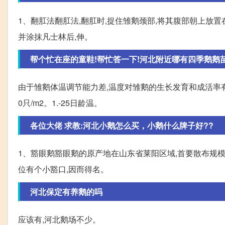
1、翻肛法翻肛法,翻肛时,捉住雏鹅颈部,将其腹部朝上放
并涂抹凡士林后,伸。
帮个忙在座的童鞋!帮忙答一下!河北附近哪有四季鹅鹅苗，
由于雏鹅体温调节能力差,温度对雏鹅的生长发育和成活率有
0只/m2。1.-25日龄温。
各位大佬 求教:河北小鹅怎么买，小鹅什么牌子好??
1、豁眼鹅豁眼鹅的原产地在山东省莱阳区域,首要散布规
位有个小豁口,因而得名。
河北保定有养鹅的吗
应该有,河北鹅场不少。