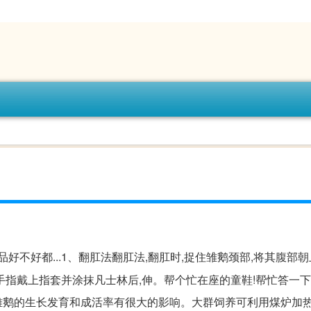
好不好都...1、翻肛法翻肛法,翻肛时,捉住雏鹅颈部,将其腹部
指戴上指套并涂抹凡士林后,伸。帮个忙在座的童鞋!帮忙答一下
对雏鹅的生长发育和成活率有很大的影响。大群饲养可利用煤炉加