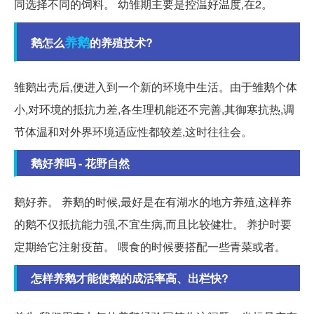
同选择不同的饲料。 幼雏期主要是控温好温度,在2。
养鹅
鹅怎么
的养殖技术?
雏鹅出壳后,便进入到一个新的环境中生活。由于雏鹅个体
小,对环境的抵抗力差,各生理机能还不完善,其御寒抗热,调
节体温和对外界环境适应性都较差,这时往往会。
鹅好养吗 - 花野自然
鹅好养。 养鹅的时候,最好是在有湖水的地方养殖,这样养
的鹅不仅抵抗能力强,不宜生病,而且比较健壮。 养护时要
定期给它注射疫苗。 喂食的时候要搭配一些青菜或者。
怎样养鹅才能使鹅的成活率高、出栏快?