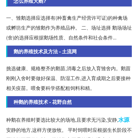
怎么养殖大鹅?
一、雏鹅选择应选择有(种畜禽生产经营许可证)的种禽场
或孵坊生产的雏鹅作为养殖品种。 二、场址选择 鹅场场址
(舍)的选择应根据鹅场性质、自然条件和社会条件...
鹅的养殖技术及方法 - 土流网
挑选健康、规格整齐的鹅苗,消毒之后放入育雏舍内。鹅苗
刚刚入舍时要做好保温、防湿工作,进入育成期之后要接种
相关疫苗。喂食要科学搭配粗饲料和精。
种鹅的养殖技术 - 花野自然
水源
种鹅在养殖时要选比较大的场地,且要求无污染,安静,
安静的地方,这样方便放牧。 平时饲喂时应根据生长阶段不