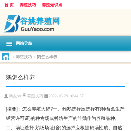
首 页
养殖技巧
养殖知识点
网站导航
>
养殖技巧
>
鹅怎么样养
鹅怎么样养
养殖技巧
网友:
ez
2022-10-28 16:44:37
[摘要]：怎么养殖大鹅?一、雏鹅选择应选择有(种畜禽生产
经营许可证)的种禽场或孵坊生产的雏鹅作为养殖品种。
二、场址选择 鹅场场址(舍)的选择应根据鹅场性质、自然