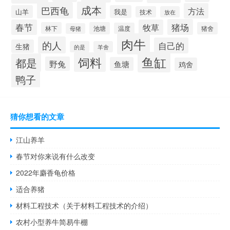
成本
巴西龟
方法
山羊
我是
技术
放在
猪场
春节
牧草
林下
池塘
猪舍
温度
母猪
肉牛
的人
自己的
生猪
的是
羊舍
鱼缸
饲料
都是
野兔
鱼塘
鸡舍
鸭子
猜你想看的文章
江山养羊
春节对你来说有什么改变
2022年麝香龟价格
适合养猪
材料工程技术（关于材料工程技术的介绍）
农村小型养牛简易牛棚