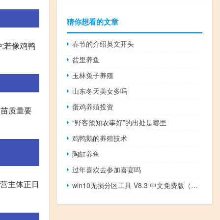
猜你想看的文章
春节的介绍英文开头
;若像鸡鸭
盆里养鱼
玉林兔子养殖
山东冬天美女多吗
蛋鸡养殖投资
种苗质量要
“野客预知农事好”的出处是哪里
鸡鸭鹅的养殖技术
陶缸养鱼
过年喜欢去参加喜宴吗
经营主体正日
win10无损分区工具 V8.3 中文免费版（win10无损分区工具 V8.3 中文免费版功能简介）