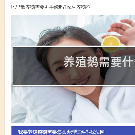
地里散养鹅需要办手续吗?农村养鹅不
我要养鸡鸭鹅需要怎么办理证件?-找法网