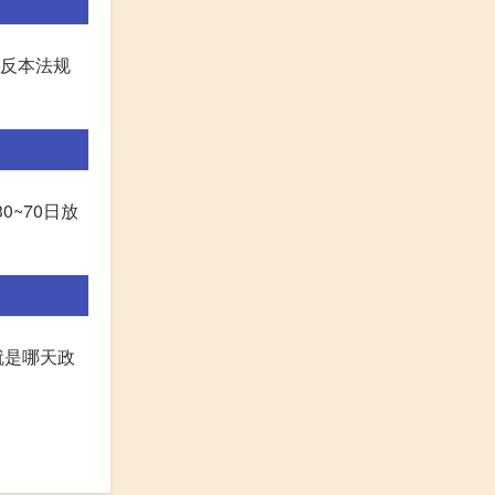
违反本法规
30~70日放
就是哪天政