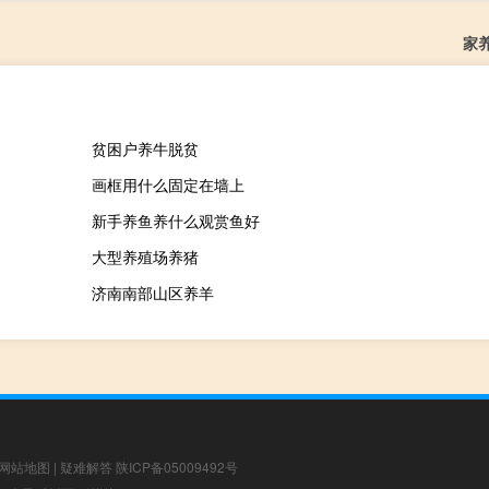
家
贫困户养牛脱贫
画框用什么固定在墙上
新手养鱼养什么观赏鱼好
大型养殖场养猪
济南南部山区养羊
网站地图
|
疑难解答
陕ICP备05009492号