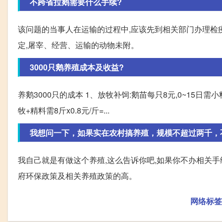
不跨省拉鹅需要什么手续?
该问题的当事人在运输的过程中,应该先到相关部门办理检
定,屠宰、经营、运输的动物未附。
3000只鹅养殖成本及收益?
养鹅3000只的成本 1、放牧补饲:鹅苗每只8元,0~15日需小料一斤 ×
牧+精料需8斤x0.8元/斤=...
我想问一下，如果实在农村搞养殖，规模不超过两千，不
我自己就是有做这个养殖,这么告诉你吧,如果你不办相关手
府环保政策及相关养殖政策的高。
网络标签