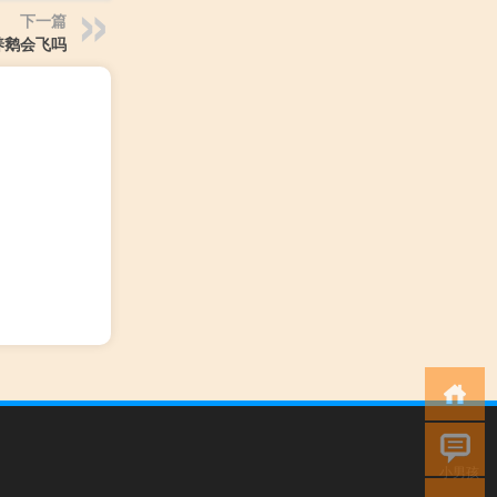
下一篇
养鹅会飞吗
小男孩