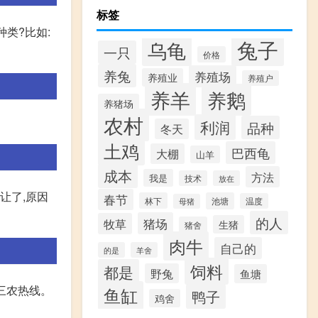
标签
类?比如:
兔子
乌龟
一只
价格
养兔
养殖场
养殖业
养殖户
养羊
养鹅
养猪场
农村
利润
品种
冬天
土鸡
巴西龟
大棚
山羊
成本
方法
我是
技术
放在
让了,原因
春节
林下
池塘
温度
母猪
的人
猪场
牧草
生猪
猪舍
肉牛
自己的
的是
羊舍
饲料
都是
野兔
鱼塘
三农热线。
鱼缸
鸭子
鸡舍