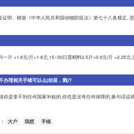
疫证明、根据《中华人民共和国动物防疫法》第七十八条规定, 
1.6元/斤=1.6元,15~30日需精料2.5斤×0.9元/斤 =2.25元,
办理相关手续可以么(幼苗，鹅)?
续你是拿不到任何国家补贴的,你也是没有任何保障的,换句话说
：
大户
我想
手续