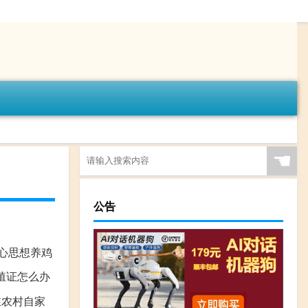
☚
公告
门心思想养鸡
殖证怎么办
在农村自家