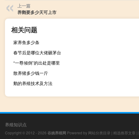
上一篇
养鹅要多少天可上市
相关问题
家养鱼多少条
春节后是哪位大佬砸茅台
“一尊倾倒”的出处是哪里
散养猪多少钱一斤
鹅的养殖技术及方法
养殖知识点
Copyright © 2012 - 2026
谷姚养殖网
Powered by
网站分类目录
|
精选推荐文章
|