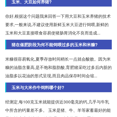
玉米、大豆如何养猪?
你好,根据这个问题我来回答一下用大豆和玉米养猪的技术
要求,一般来说,不建议使用新鲜玉米大豆进行饲喂,新鲜的
玉米和大豆直接喂食容易使猪肠胃消化不良而造成...
猪在催肥阶段为何不能饲喂过多的玉米和米糠?
米糠很容易氧化,夏季存放时间稍长一点就会酸败。因为米
糠的油脂含量高,是不饱和脂肪酸,育肥猪采吃过多后内脏的
油脂多以花油的形式呈现,而且肉品保存时间会缩...
玉米与大米作牛饲料哪个好?
经测定,每100克玉米就能提供近300毫克的钙,几乎与牛乳
中所含的钙量差不多。 玉米是猪、牛、羊等家蓄最好的能