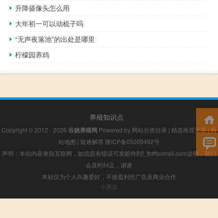
升降摄像头怎么用
大年初一可以动梳子吗
“无声夜落池”的出处是哪里
柠檬园养鸡
养殖知识点
Copyright © 2012 - 2026
谷姚养殖网
Powered by
网站分类目录
|
精选推荐文章
|
网
站地图
|
疑难解答
陕ICP备05009492号
声明：本站内容来自互联网，如信息有错误可发邮件到f_fb#foxmail.com说明，我们
会及时纠正，谢谢
本站仅为个人兴趣爱好，不接盈利性广告及商业合作
小男孩