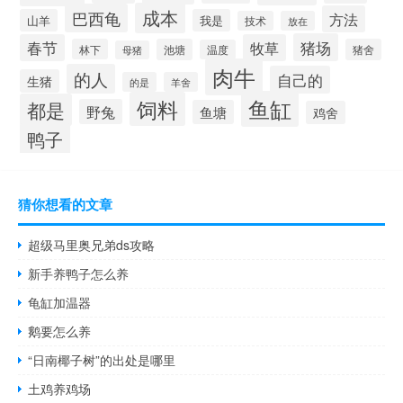
成本
巴西龟
方法
山羊
我是
技术
放在
猪场
春节
牧草
林下
池塘
猪舍
温度
母猪
肉牛
的人
自己的
生猪
的是
羊舍
鱼缸
饲料
都是
野兔
鱼塘
鸡舍
鸭子
猜你想看的文章
超级马里奥兄弟ds攻略
新手养鸭子怎么养
龟缸加温器
鹅要怎么养
“日南椰子树”的出处是哪里
土鸡养鸡场