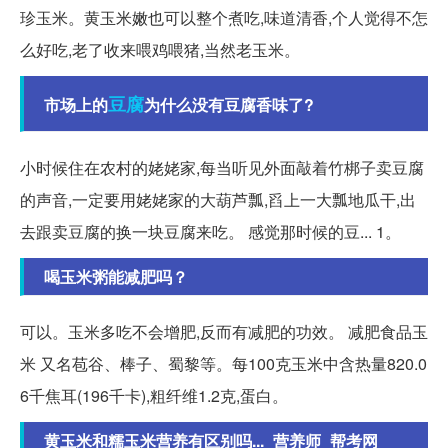
珍玉米。黄玉米嫩也可以整个煮吃,味道清香,个人觉得不怎
么好吃,老了收来喂鸡喂猪,当然老玉米。
豆腐
市场上的
为什么没有豆腐香味了?
小时候住在农村的姥姥家,每当听见外面敲着竹梆子卖豆腐
的声音,一定要用姥姥家的大葫芦瓢,舀上一大瓢地瓜干,出
去跟卖豆腐的换一块豆腐来吃。 感觉那时候的豆... 1。
喝玉米粥能减肥吗？
可以。玉米多吃不会增肥,反而有减肥的功效。 减肥食品玉
米 又名苞谷、棒子、蜀黎等。每100克玉米中含热量820.0
6千焦耳(196千卡),粗纤维1.2克,蛋白。
黄玉米和糯玉米营养有区别吗..._营养师_帮考网