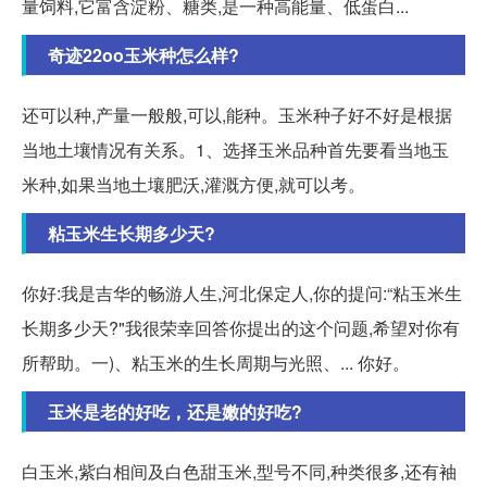
量饲料,它富含淀粉、糖类,是一种高能量、低蛋白...
奇迹22oo玉米种怎么样?
还可以种,产量一般般,可以,能种。玉米种子好不好是根据
当地土壤情况有关系。1、选择玉米品种首先要看当地玉
米种,如果当地土壤肥沃,灌溉方便,就可以考。
粘玉米生长期多少天?
你好:我是吉华的畅游人生,河北保定人,你的提问:“粘玉米生
长期多少天?"我很荣幸回答你提出的这个问题,希望对你有
所帮助。一)、粘玉米的生长周期与光照、... 你好。
玉米是老的好吃，还是嫩的好吃?
白玉米,紫白相间及白色甜玉米,型号不同,种类很多,还有袖