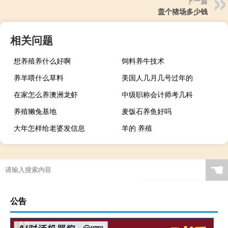
下一篇
盖个猪场多少钱
相关问题
想养殖养什么好啊
饲料养牛技术
养羊喂什么草料
美国人几月几号过年的
在家怎么养澳洲龙虾
中级职称会计师考几科
养殖獭兔基地
麦饭石养鱼好吗
大年怎样给老婆发信息
羊的 养殖
☚
公告