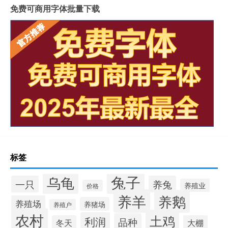
免费可商用字体批量下载
标签
兔子
乌龟
一只
养兔
养殖业
价格
养羊
养鹅
养殖场
养猪场
养殖户
农村
土鸡
利润
品种
冬天
大棚