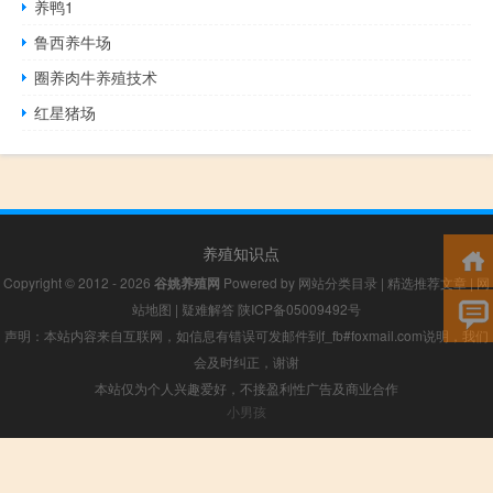
养鸭1
鲁西养牛场
圈养肉牛养殖技术
红星猪场
养殖知识点
Copyright © 2012 - 2026
谷姚养殖网
Powered by
网站分类目录
|
精选推荐文章
|
网
站地图
|
疑难解答
陕ICP备05009492号
声明：本站内容来自互联网，如信息有错误可发邮件到f_fb#foxmail.com说明，我们
会及时纠正，谢谢
本站仅为个人兴趣爱好，不接盈利性广告及商业合作
小男孩