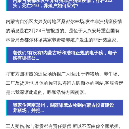
内蒙古桑都尔发生养野猪非洲猪瘟疫情，存栏222
头，死亡210，养殖户如何应对?
内蒙古自治区大兴安岭地区桑都尔林场,发生非洲猪瘟疫情
的消息是在2月24日被报道的。是位于大兴安岭重点国有
林管局桑都尔林场某家养野猪养殖户发生的非洲猪瘟家。
老铁们!有没有!内蒙古呼和浩特正规的电子磅，电子
磅有哪些公...
呼市方圆衡器的适应场所很广,可运用于养猪场、养牛场、
工厂及货运也,具体的你可以咨询方圆衡器的网站,客服肯定
是比我深谙此道的。呼和浩特方圆衡器。
我家住河南郑州，跟随雏鹰农牧到内蒙古投资建设
养猪场，并把...
工人受伤,你与滑贵都有责任赔偿,所以不应由你全额承担。