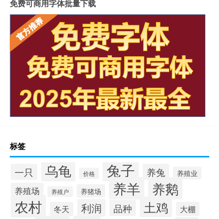
免费可商用字体批量下载
标签
兔子
乌龟
一只
养兔
养殖业
价格
养羊
养鹅
养殖场
养猪场
养殖户
农村
土鸡
利润
品种
冬天
大棚