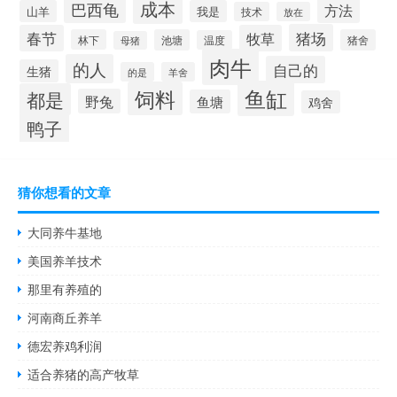
成本
巴西龟
方法
山羊
我是
技术
放在
猪场
春节
牧草
林下
池塘
猪舍
温度
母猪
肉牛
的人
自己的
生猪
的是
羊舍
鱼缸
饲料
都是
野兔
鱼塘
鸡舍
鸭子
猜你想看的文章
大同养牛基地
美国养羊技术
那里有养殖的
河南商丘养羊
德宏养鸡利润
适合养猪的高产牧草