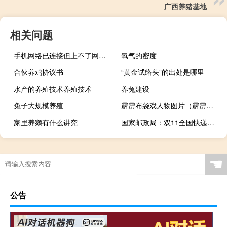
广西养猪基地
相关问题
手机网络已连接但上不了网的手机问题（手机网络已连接但上不了网）
氧气的密度
合伙养鸡协议书
“黄金试络头”的出处是哪里
水产的养殖技术养殖技术
养兔建设
兔子大规模养殖
霹雳布袋戏人物图片（霹雳布袋戏人物）
家里养鹅有什么讲究
国家邮政局：双11全国快递达77.67亿件 同比增长超25%
☚
公告