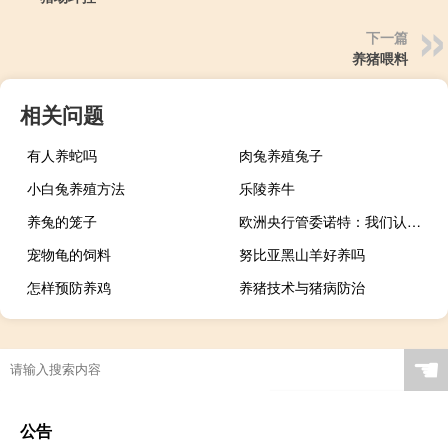
下一篇
养猪喂料
相关问题
有人养蛇吗
肉兔养殖兔子
小白兔养殖方法
乐陵养牛
养兔的笼子
欧洲央行管委诺特：我们认为可以在2025年将通胀率恢复到2%
宠物龟的饲料
努比亚黑山羊好养吗
怎样预防养鸡
养猪技术与猪病防治
☚
公告