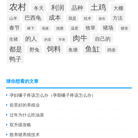
农村
土鸡
利润
品种
冬天
大棚
成本
巴西龟
方法
山羊
我是
技术
放在
猪场
春节
牧草
林下
池塘
猪舍
温度
母猪
肉牛
的人
自己的
生猪
的是
羊舍
鱼缸
饲料
都是
野兔
鱼塘
鸡舍
鸭子
猜你想看的文章
孕妇嗓子疼该怎么办（孕期嗓子疼该怎么办）
前景好的养殖业
过年为什么吃油菜
双升级攻略
散养猪养殖技术