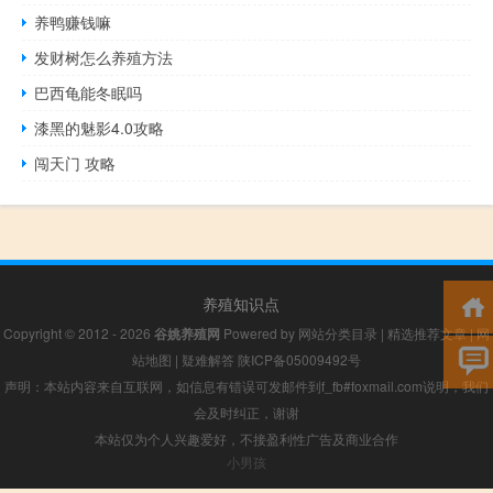
养鸭赚钱嘛
发财树怎么养殖方法
巴西龟能冬眠吗
漆黑的魅影4.0攻略
闯天门 攻略
养殖知识点
Copyright © 2012 - 2026
谷姚养殖网
Powered by
网站分类目录
|
精选推荐文章
|
网
站地图
|
疑难解答
陕ICP备05009492号
声明：本站内容来自互联网，如信息有错误可发邮件到f_fb#foxmail.com说明，我们
会及时纠正，谢谢
本站仅为个人兴趣爱好，不接盈利性广告及商业合作
小男孩