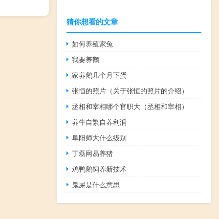
猜你想看的文章
如何养殖家兔
我要养鹅
家养鹅几个月下蛋
张恒的照片（关于张恒的照片的介绍）
丞相和宰相哪个官职大（丞相和宰相）
养牛自繁自养利润
阜阳师大什么级别
丁磊网易养猪
鸡鸭鹅饲养新技术
鬼屎是什么意思