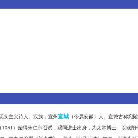
宣城
名现实主义诗人。汉族，宣州
（今属安徽）人。宣城古称宛陵
（1051）始得宋仁宗召试，赐同进士出身，为太常博士。以欧阳