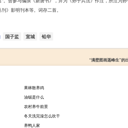
都官”。曾参与编撰《新唐书》，并为《孙子兵法》作注，所注为孙
丛刊》影明刊本等。词存二首。
：
国子监
宣城
铅华
“满壁图画遥峰生”的
果林散养鸡
油锯是什么
农村养牛前景
冬天洗完澡怎么吹干
养鸭人家