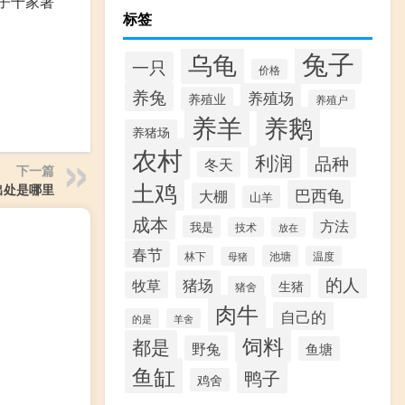
子十家著
标签
兔子
乌龟
一只
价格
养兔
养殖场
养殖业
养殖户
养羊
养鹅
养猪场
农村
利润
品种
冬天
下一篇
土鸡
出处是哪里
巴西龟
大棚
山羊
成本
方法
我是
技术
放在
春节
林下
池塘
温度
母猪
的人
猪场
牧草
生猪
猪舍
肉牛
自己的
的是
羊舍
饲料
都是
野兔
鱼塘
鱼缸
鸭子
鸡舍