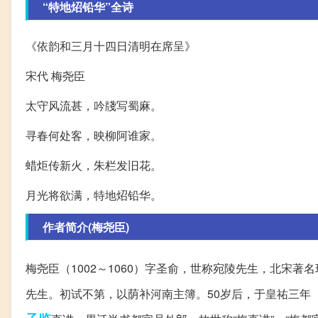
“特地炤铅华”全诗
《依韵和三月十四日清明在席呈》
宋代 梅尧臣
太守风流甚，吟牋写蜀麻。
寻春何处客，映柳阿谁家。
蜡炬传新火，朱栏发旧花。
月光将欲满，特地炤铅华。
作者简介(梅尧臣)
梅尧臣（1002～1060）字圣俞，世称宛陵先生，北宋著
先生。初试不第，以荫补河南主簿。50岁后，于皇祐三年