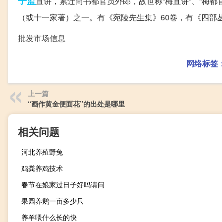
子监
直讲，累迁尚书都官员外郎，故世称“梅直讲”、“梅
（或十一家著）之一。有《宛陵先生集》60卷，有《四部
批发市场信息
网络标签
上一篇
“画作黄金便面花”的出处是哪里
相关问题
河北养殖野兔
鸡粪养鸡技术
春节在娘家过日子好吗请问
果园养鹅一亩多少只
养羊喂什么长的快