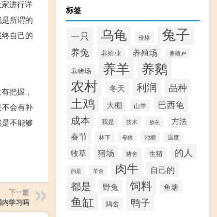
大家进行详
标签
就是所谓的
兔子
乌龟
一只
最终自己的
价格
养兔
养殖场
养殖业
养殖户
养羊
养鹅
养猪场
农村
利润
品种
冬天
没有把握，
土鸡
巴西龟
大棚
山羊
是不会有补
成本
方法
然是不能够
我是
技术
放在
春节
林下
池塘
温度
母猪
的人
猪场
牧草
生猪
猪舍
肉牛
自己的
的是
羊舍
饲料
都是
野兔
鱼塘
下一篇
鱼缸
鸭子
国内学习吗
鸡舍