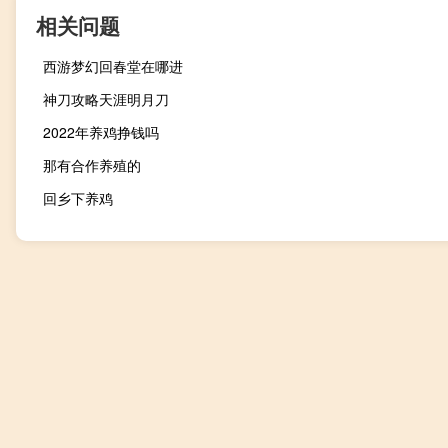
相关问题
西游梦幻回春堂在哪进
神刀攻略天涯明月刀
2022年养鸡挣钱吗
那有合作养殖的
回乡下养鸡