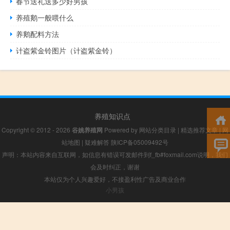
春节送礼送多少好男孩
养殖鹅一般喂什么
养鹅配料方法
计盗紫金铃图片（计盗紫金铃）
养殖知识点
Copyright © 2012 - 2026
谷姚养殖网
Powered by
网站分类目录
|
精选推荐文章
|
网
站地图
|
疑难解答
陕ICP备05009492号
声明：本站内容来自互联网，如信息有错误可发邮件到f_fb#foxmail.com说明，我们
会及时纠正，谢谢
本站仅为个人兴趣爱好，不接盈利性广告及商业合作
小男孩