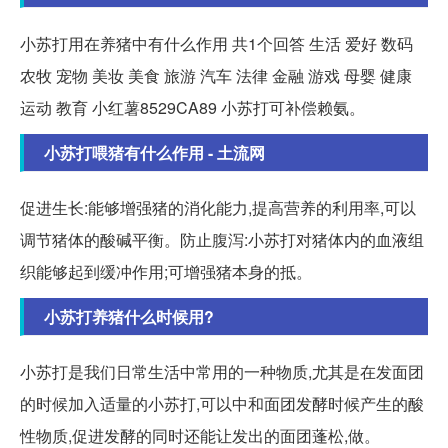
小苏打用在养猪中有什么作用 共1个回答 生活 爱好 数码
农牧 宠物 美妆 美食 旅游 汽车 法律 金融 游戏 母婴 健康
运动 教育 小红薯8529CA89 小苏打可补偿赖氨。
小苏打喂猪有什么作用 - 土流网
促进生长:能够增强猪的消化能力,提高营养的利用率,可以
调节猪体的酸碱平衡。防止腹泻:小苏打对猪体内的血液组
织能够起到缓冲作用;可增强猪本身的抵。
小苏打养猪什么时候用?
小苏打是我们日常生活中常用的一种物质,尤其是在发面团
的时候加入适量的小苏打,可以中和面团发酵时候产生的酸
性物质,促进发酵的同时还能让发出的面团蓬松,做。