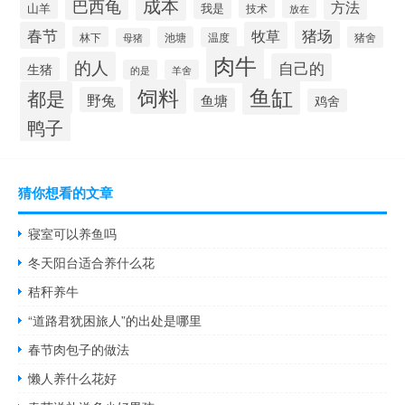
成本
巴西龟
方法
山羊
我是
技术
放在
猪场
春节
牧草
林下
池塘
猪舍
温度
母猪
肉牛
的人
自己的
生猪
的是
羊舍
鱼缸
饲料
都是
野兔
鱼塘
鸡舍
鸭子
猜你想看的文章
寝室可以养鱼吗
冬天阳台适合养什么花
秸秆养牛
“道路君犹困旅人”的出处是哪里
春节肉包子的做法
懒人养什么花好