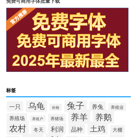
免费可商用字体批量下载
标签
兔子
乌龟
一只
养兔
养殖业
价格
养羊
养鹅
养殖场
养猪场
养殖户
农村
土鸡
利润
品种
冬天
大棚