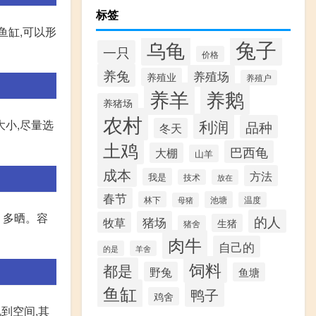
标签
鱼缸,可以形
兔子
乌龟
一只
价格
养兔
养殖场
养殖业
养殖户
养羊
养鹅
养猪场
农村
利润
大小,尽量选
品种
冬天
土鸡
巴西龟
大棚
山羊
成本
方法
我是
技术
放在
春节
林下
池塘
温度
母猪
。多晒。容
的人
猪场
牧草
生猪
猪舍
肉牛
自己的
的是
羊舍
饲料
都是
野兔
鱼塘
鱼缸
鸭子
鸡舍
到空间,其