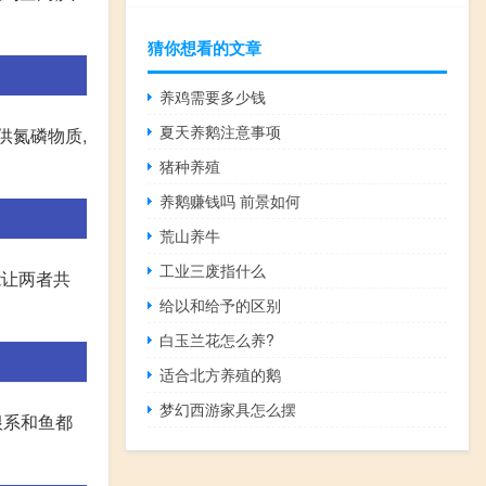
猜你想看的文章
养鸡需要多少钱
夏天养鹅注意事项
供氮磷物质,
猪种养殖
养鹅赚钱吗 前景如何
荒山养牛
工业三废指什么
能让两者共
给以和给予的区别
白玉兰花怎么养?
适合北方养殖的鹅
梦幻西游家具怎么摆
物根系和鱼都