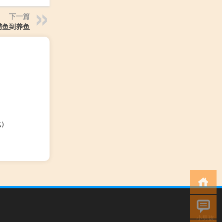
下一篇
捕鱼到养鱼
载）
小男孩