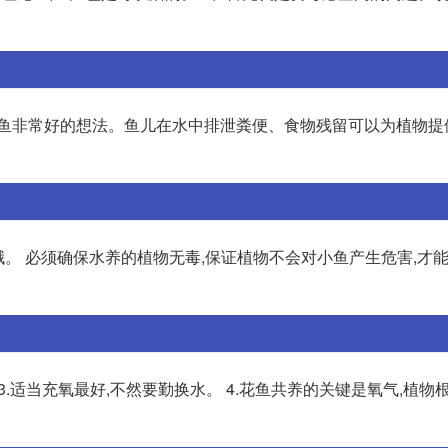
小鱼非常好的想法。鱼儿在水中排泄粪便、食物残留可以为植物提
哦。 必须确保水养的植物无毒,保证植物不会对小鱼产生危害,才
条。 3.适当充氧最好,不然要勤换水。 4.花鱼共养的关键是氧气,植