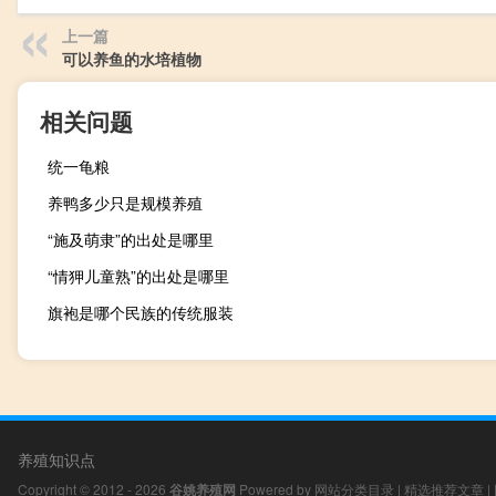
上一篇
可以养鱼的水培植物
相关问题
统一龟粮
养鸭多少只是规模养殖
“施及萌隶”的出处是哪里
“情狎儿童熟”的出处是哪里
旗袍是哪个民族的传统服装
养殖知识点
Copyright © 2012 - 2026
谷姚养殖网
Powered by
网站分类目录
|
精选推荐文章
|