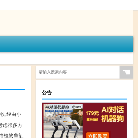
☚
公告
收,经由小
考虑很多方
水培植物鱼缸