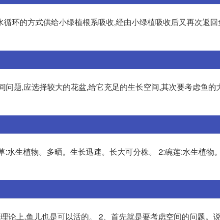
水循环的方式供给小绿植根系吸收,经由小绿植吸收后又再次返回
间问题,应选择较大的花盆,给它充足的生长空间,其次要考虑鱼的
钱草:水生植物。多晒。生长迅速。长大可分株。 2:碗莲:水生植物
理论上,鱼儿也是可以活的。 2、首先就是要考虑空间的问题。说