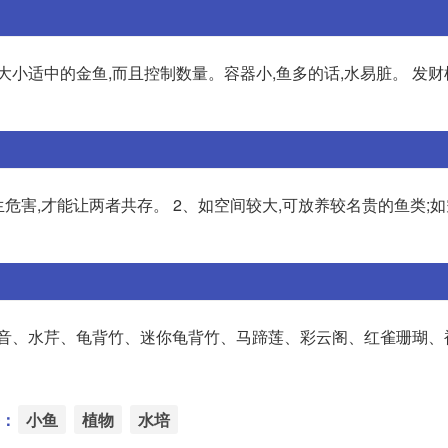
大小适中的金鱼,而且控制数量。容器小,鱼多的话,水易脏。 发
危害,才能让两者共存。 2、如空间较大,可放养较名贵的鱼类;如
观音、水芹、龟背竹、迷你龟背竹、马蹄莲、彩云阁、红雀珊瑚、
：
小鱼
植物
水培