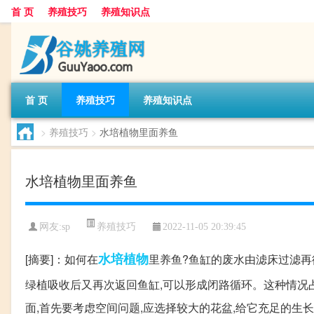
首 页
养殖技巧
养殖知识点
首 页
养殖技巧
养殖知识点
>
养殖技巧
>
水培植物里面养鱼
水培植物里面养鱼
养殖技巧
网友:
sp
2022-11-05 20:39:45
水培
植物
[摘要]：如何在
里养鱼?鱼缸的废水由滤床过滤再
绿植吸收后又再次返回鱼缸,可以形成闭路循环。这种情况占地
面,首先要考虑空间问题,应选择较大的花盆,给它充足的生长空