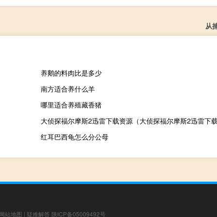
从
养鹅的料肉比是多少
南方适合养什么羊
哪里适合养殖藏香猪
大侦探福尔摩斯2迅雷下载资源（大侦探福尔摩斯2迅雷下
红耳巴西龟怎么分公母
网站地图
|
疑难解答
陕ICP备05009492号