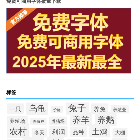
免费可商用字体批量下载
标签
兔子
乌龟
一只
养兔
养殖业
价格
养羊
养鹅
养殖场
养猪场
养殖户
农村
土鸡
利润
品种
冬天
大棚