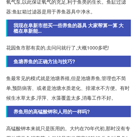
氧气泵,以此保证氧气的充足,利于鱼类的生长。鱼缸过滤
器:鱼缸箱过滤器是用于养鱼器具中净水。
我现在阜新市想买一些养鱼的器具 大家帮算一算 大
概在阜新能...
花园鱼市那有卖的,去问问就行了,大概1000多吧!
鱼塘养鱼的正确方法与技巧?
鱼最常见的模式就是池塘养殖,但是池塘养鱼,管理也不简
单,预防病害、或者是池塘水质老化、排灌水不方便。有时
候生水草太多,浮萍、水藻覆盖太多,消毒工作不好。
养鱼用的高锰酸钾和人用的一样吗?
高锰酸钾本来就只是医用的。大约在70年代初,那时没有专