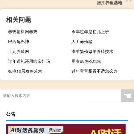
潜江养鱼基地
相关问题
养鸭塑料网养鸡
今年过年是初几上班
巴西龟巴神
人工养殖猪
土元养殖网
湖羊繁殖母羊养殖技术
过年送礼还用给亲姐吗
用友u8怎么结转
御魂10层攻略茨木
过年宝宝肠胃不适怎么办
☚
公告