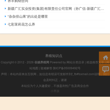
养羊购销合同
新疆广汇实业投资(集团)有限责任公司官网（孙广信-新疆广汇实业投资(集团)有限责任公司董事长介绍）
“杂杂排山果”的出处是哪里
七彩茉莉花怎么养
养殖知识点
Copyright © 2012 - 2026
谷姚养殖网
Powered by
网站分类目录
|
精选推荐文章
|
网
站地图
|
疑难解答
陕ICP备05009492号
声明：本站内容来自互联网，如信息有错误可发邮件到f_fb#foxmail.com说明，我们
会及时纠正，谢谢
本站仅为个人兴趣爱好，不接盈利性广告及商业合作
小男孩