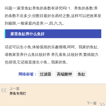
问题一:家里鱼缸养鱼的条数有讲究吗! 1、养鱼的条数:养
的条数不在多少,但数目最好合易经之数,这样可以把效果发
到极限,一般家庭内是养;一,四,六,九。
家里鱼缸养什么鱼好
话还可以生小鱼,体验弧殖的乐趣饿哦,呵呵。我家的鱼缸,
请教家里养什么鱼比较好养 养孔雀鱼,比较好养,繁殖能力
也很强,它还能直接生小鱼... 我家的鱼。
网络标签：
过滤器
高锰酸钾
鱼缸
上一篇
养鱼专用灯
下一篇