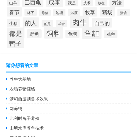
成本
巴西龟
方法
山羊
我是
技术
放在
猪场
春节
牧草
林下
池塘
猪舍
温度
母猪
肉牛
的人
自己的
生猪
的是
羊舍
鱼缸
饲料
都是
野兔
鱼塘
鸡舍
鸭子
猜你想看的文章
养牛大基地
农场养猪赚钱
梦幻西游驯兽术效果
网养鸭
比利时兔子养殖
山塘水库养鱼技术