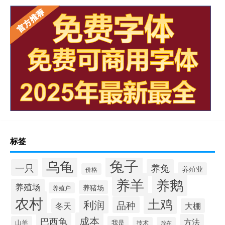
标签
兔子
乌龟
一只
养兔
养殖业
价格
养羊
养鹅
养殖场
养猪场
养殖户
农村
土鸡
利润
品种
冬天
大棚
成本
巴西龟
方法
山羊
我是
技术
放在