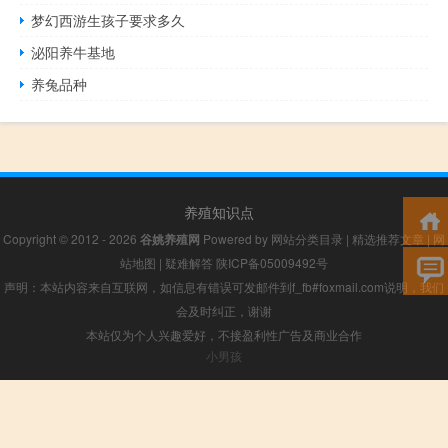
梦幻西游生孩子要求多久
泌阳养牛基地
养兔品种
养殖知识点
Copyright © 2012 - 2026
谷姚养殖网
Powered by
网站分类目录
|
精选推荐文章
|
网
站地图
|
疑难解答
陕ICP备05009492号
声明：本站内容来自互联网，如信息有错误可发邮件到f_fb#foxmail.com说明，我们
会及时纠正，谢谢
本站仅为个人兴趣爱好，不接盈利性广告及商业合作
小男孩