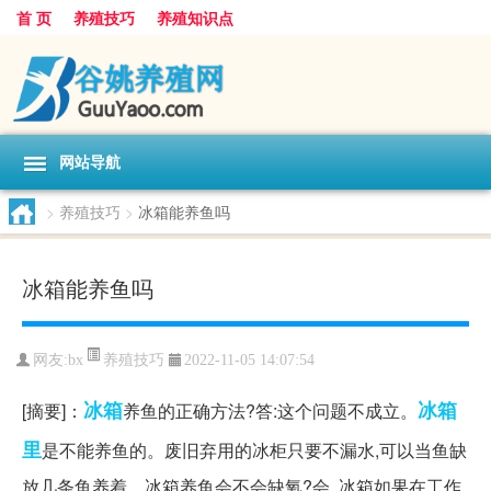
首 页
养殖技巧
养殖知识点
网站导航
>
养殖技巧
>
冰箱能养鱼吗
冰箱能养鱼吗
养殖技巧
网友:
bx
2022-11-05 14:07:54
冰箱
冰箱
[摘要]：
养鱼的正确方法?答:这个问题不成立。
里
是不能养鱼的。废旧弃用的冰柜只要不漏水,可以当鱼缺
放几条鱼养着。冰箱养鱼会不会缺氧?会, 冰箱如果在工作