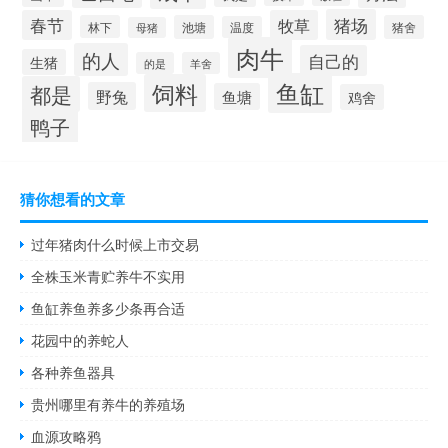
猪场
春节
牧草
林下
池塘
猪舍
温度
母猪
肉牛
的人
自己的
生猪
的是
羊舍
鱼缸
饲料
都是
野兔
鱼塘
鸡舍
鸭子
猜你想看的文章
过年猪肉什么时候上市交易
全株玉米青贮养牛不实用
鱼缸养鱼养多少条再合适
花园中的养蛇人
各种养鱼器具
贵州哪里有养牛的养殖场
血源攻略鸦