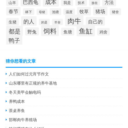
成本
巴西龟
方法
山羊
我是
技术
放在
猪场
春节
牧草
林下
池塘
猪舍
温度
母猪
肉牛
的人
自己的
生猪
的是
羊舍
鱼缸
饲料
都是
野兔
鱼塘
鸡舍
鸭子
猜你想看的文章
人们如何过元宵节作文
山东哪里有正规的养牛基地
冬天美甲会触电吗
养鸭成本
茶桌养鱼
邯郸肉牛养殖场