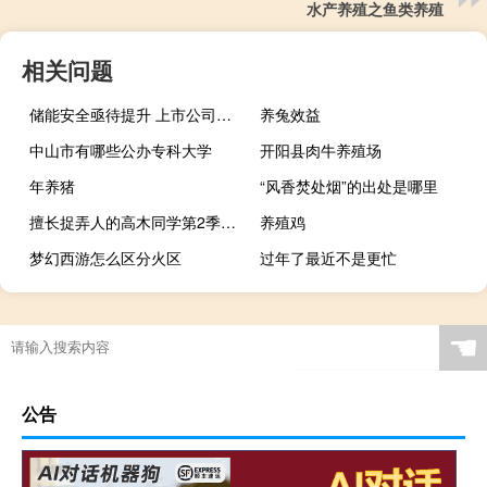
水产养殖之鱼类养殖
相关问题
储能安全亟待提升 上市公司抢抓发展机遇
养兔效益
中山市有哪些公办专科大学
开阳县肉牛养殖场
年养猪
“风香焚处烟”的出处是哪里
擅长捉弄人的高木同学第2季（擅长捉弄人的高木同学百度云）
养殖鸡
梦幻西游怎么区分火区
过年了最近不是更忙
☚
公告