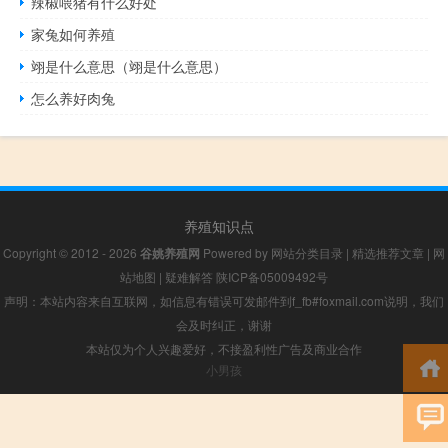
辣椒喂猪有什么好处
家兔如何养殖
翊是什么意思（翊是什么意思）
怎么养好肉兔
养殖知识点
Copyright © 2012 - 2026
谷姚养殖网
Powered by
网站分类目录
|
精选推荐文章
|
网
站地图
|
疑难解答
陕ICP备05009492号
声明：本站内容来自互联网，如信息有错误可发邮件到f_fb#foxmail.com说明，我们
会及时纠正，谢谢
本站仅为个人兴趣爱好，不接盈利性广告及商业合作
小男孩