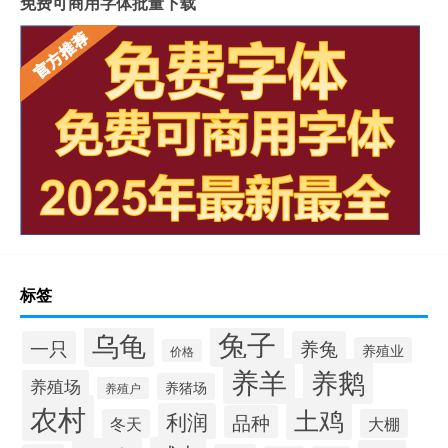
免费可商用字体批量下载
标签
兔子
乌龟
一只
养兔
养殖业
价格
养羊
养鹅
养殖场
养猪场
养殖户
农村
土鸡
利润
品种
冬天
大棚