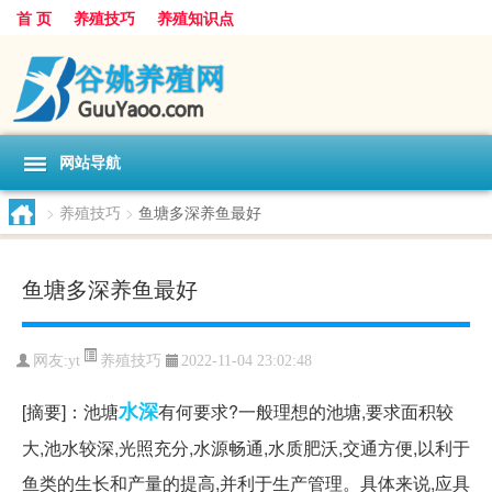
首 页
养殖技巧
养殖知识点
网站导航
>
养殖技巧
>
鱼塘多深养鱼最好
鱼塘多深养鱼最好
养殖技巧
网友:
yt
2022-11-04 23:02:48
水深
[摘要]：池塘
有何要求?一般理想的池塘,要求面积较
大,池水较深,光照充分,水源畅通,水质肥沃,交通方便,以利于
鱼类的生长和产量的提高,并利于生产管理。具体来说,应具