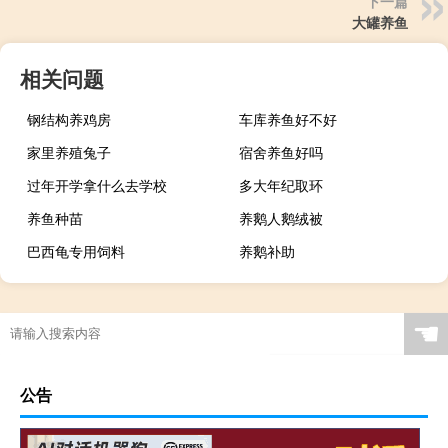
下一篇
大罐养鱼
相关问题
钢结构养鸡房
车库养鱼好不好
家里养殖兔子
宿舍养鱼好吗
过年开学拿什么去学校
多大年纪取环
养鱼种苗
养鹅人鹅绒被
巴西龟专用饲料
养鹅补助
☚
公告