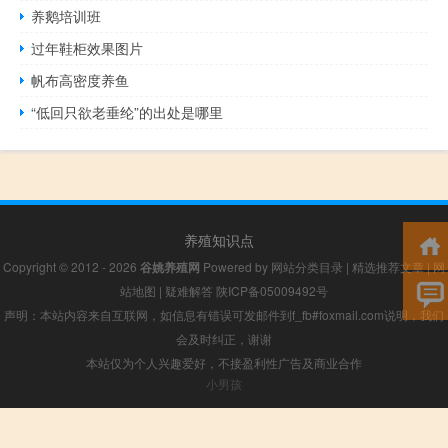
养鹅培训班
过年鞋柜效果图片
帆布高密度养鱼
“低回只欲老垂纶”的出处是哪里
养殖知识点
Copyright © 2012 - 2026
谷姚养殖网
Powered by
网站分类目录
|
精选推荐文章
|
网
站地图
|
疑难解答
陕ICP备05009492号
声明：本站内容来自互联网，如信息有错误可发邮件到f_fb#foxmail.com说明，我们
会及时纠正，谢谢
本站仅为个人兴趣爱好，不接盈利性广告及商业合作
小男孩