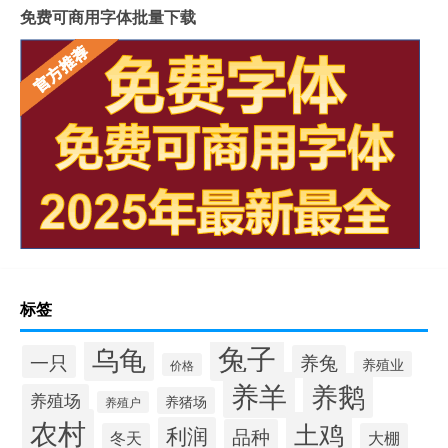
免费可商用字体批量下载
标签
兔子
乌龟
一只
养兔
养殖业
价格
养羊
养鹅
养殖场
养猪场
养殖户
农村
土鸡
利润
品种
冬天
大棚