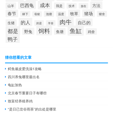
成本
巴西龟
方法
山羊
我是
技术
放在
猪场
春节
牧草
林下
池塘
猪舍
温度
母猪
肉牛
的人
自己的
生猪
的是
羊舍
鱼缸
饲料
都是
野兔
鱼塘
鸡舍
鸭子
猜你想看的文章
鳄鱼顽皮爱洗澡1攻略
四川养兔哪里最出名
龟缸加热
北京春节重要日子有哪些
致富经养殖养鸡
“是日已尝谷雨茶”的出处是哪里