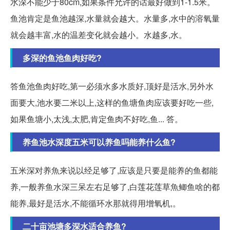
水深不能少于80cm,如果条件允许的话最好做到1-1.5米。
鱼池肯定是鱼池越深,水量就会越大。水量多,水中的溶氧量
就会越丰富,水的温差变化就会越小。水越多,水。
多深的鱼池鱼肉好吃?
答鱼池鱼肉好吃,第一必须水多水质好,顶好是活水,另外水
面要大,池水要二米以上,这样的鱼塘鱼肉应该要好吃一些,
如果鱼塘小,太浅,太肥,肯定鱼肉不好吃,鱼... 答。
养鱼池水深度五米可以养鱼吗能养什么鱼?
五米深对养魚来说以经足够了,应该是只要是能养的鱼都能
养,一般养鱼水深三呆左右足够了,白莲花莲草魚鲫鱼啥的都
能养,最好是活水,不能循环水那就得用增氧机,。
二十亩池塘多深水适合养鱼?