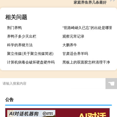
家庭养鱼养几条最好
相关问题
荆门养鸭
“世路崎岖久已忘”的出处是哪里
养鸭子多少天出栏
观察元宵记录
科学的养猪方法
大鹏养牛
聚立传媒(关于聚立传媒简述)
甘肃适合养羊吗
计算机病毒会破坏硬盘硬件吗
黑板上的双面胶怎样清理干净
☚
公告