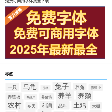
免费可商用字体批量下载
标签
兔子
乌龟
一只
养兔
养殖业
价格
养羊
养鹅
养殖场
养猪场
养殖户
农村
土鸡
利润
品种
冬天
大棚