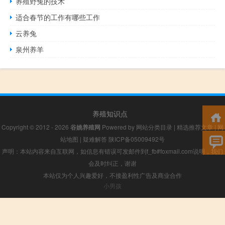
养殖野兔的技术
适合春节的工作有哪些工作
云养兔
泉州养羊
养殖知识点
Copyright © 2012 - 2026
谷姚养殖网
Powered by
网站分类目录
|
精选推荐文章
|
网
站地图
|
疑难解答
陕ICP备05009492号
声明：本站内容来自互联网，如信息有错误可发邮件到f_fb#foxmail.com说明，我们
会及时纠正，谢谢
本站仅为个人兴趣爱好，不接盈利性广告及商业合作
小男孩