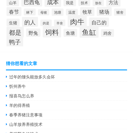
成本
巴西龟
方法
山羊
我是
技术
放在
猪场
春节
牧草
林下
池塘
猪舍
温度
母猪
肉牛
的人
自己的
生猪
的是
羊舍
鱼缸
饲料
都是
野兔
鱼塘
鸡舍
鸭子
猜你想看的文章
过年的馒头能放多久会坏
忻州养牛
报喜鸟怎么养
羊的得养殖
春季养猪注意事项
山羊放养养殖技术