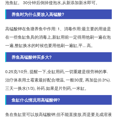
泡鱼缸。 30分钟后倒掉侵泡水,从新添加新水即可。
养鱼时为什么要放入高锰酸?
高锰酸钾在鱼塘养鱼中作用: 1、消毒作用:最主要的用途是
在一些鱼缸鱼具的消毒上,新缸用前一定得用他刷一遍在泡
一遍,整缸换水的时候也要用他刷一遍缸,平... 高。
养鱼高锰酸钾买多大?
0.25克/10升, 提醒一下,全缸用药,一切重建是很劳神的事.
治疗体表用土霉素最好配合增温, 一般30度, 再加盐(0.3%).
三天一换水(1/3), 补药.如果是片剂药,一米缸。
鱼缸什么情况用高锰酸钾?
鱼在鱼缸里可以放高锰酸钾,但不能直接放,而是要兑成溶液