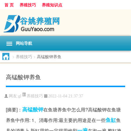
首 页
养殖技巧
养殖知识点
网站导航
>
养殖技巧
>
高锰酸钾养鱼
高锰酸钾养鱼
养殖技巧
网友:
gl
2022-11-04 21:37:37
高锰酸钾
[摘要]：
在鱼塘养鱼中怎么用?高锰酸钾在鱼塘
鱼缸
养鱼中作用: 1、消毒作用:最主要的用途是在一些
鱼
一遍
具的消毒上,新缸用前一定得用他刷
在泡一遍,整缸换