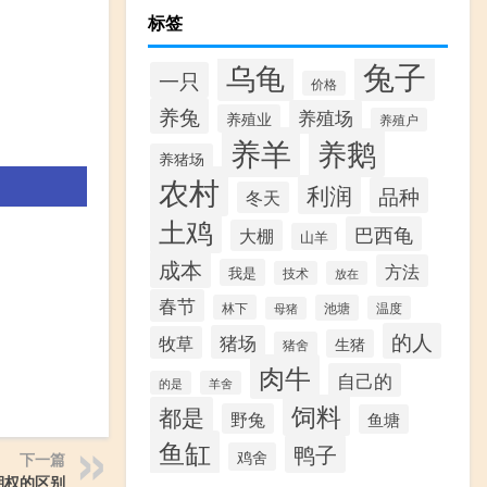
标签
兔子
乌龟
一只
价格
养兔
养殖场
养殖业
养殖户
养羊
养鹅
养猪场
农村
利润
品种
冬天
土鸡
巴西龟
大棚
山羊
成本
方法
我是
技术
放在
春节
林下
池塘
温度
母猪
的人
猪场
牧草
生猪
猪舍
肉牛
自己的
的是
羊舍
饲料
都是
野兔
鱼塘
鱼缸
鸭子
鸡舍
下一篇
期权的区别