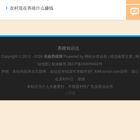
农村现在养殖什么赚钱
养殖知识点
Copyright © 2012 - 2026
谷姚养殖网
Powered by
网站分类目录
|
精选推荐文章
|
网
站地图
|
疑难解答
陕ICP备05009492号
声明：本站内容来自互联网，如信息有错误可发邮件到f_fb#foxmail.com说明，我们
会及时纠正，谢谢
本站仅为个人兴趣爱好，不接盈利性广告及商业合作
小男孩