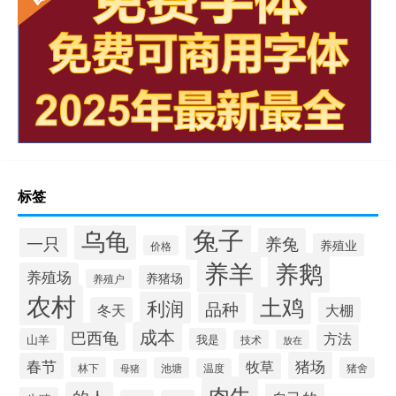
标签
兔子
乌龟
一只
养兔
养殖业
价格
养羊
养鹅
养殖场
养猪场
养殖户
农村
土鸡
利润
品种
冬天
大棚
成本
巴西龟
方法
山羊
我是
技术
放在
猪场
春节
牧草
林下
池塘
猪舍
温度
母猪
肉牛