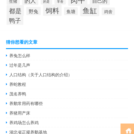
的人
自己的
生猪
的是
羊舍
鱼缸
饲料
都是
野兔
鱼塘
鸡舍
鸭子
猜你想看的文章
养兔怎么样
过年是几声
人口结构（关于人口结构的介绍）
养蛇教程
茂名养鸭
养鹅常用药有哪些
养猪用产床
养鸡场怎么养鸡
湖北省正规养鹅基地