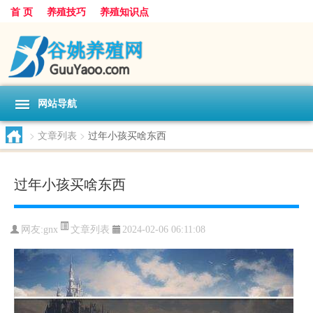
首 页
养殖技巧
养殖知识点
网站导航
>
文章列表
>
过年小孩买啥东西
过年小孩买啥东西
文章列表
网友:
gnx
2024-02-06 06:11:08