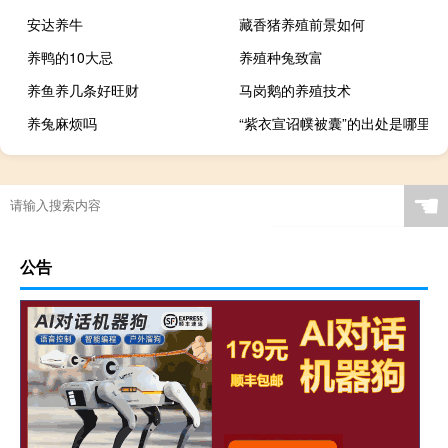
安达养牛
藏香猪养殖前景如何
养鸭的10大忌
养殖种兔致富
养鱼养几条好旺财
马岗鹅的养殖技术
养兔麻烦吗
“紫衣宣诏幞被囊”的出处是哪里
☚
公告