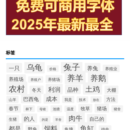
标签
兔子
乌龟
一只
养兔
养殖业
价格
养羊
养鹅
养殖场
养猪场
养殖户
农村
土鸡
利润
品种
冬天
大棚
成本
巴西龟
方法
山羊
我是
技术
放在
猪场
春节
牧草
林下
池塘
猪舍
温度
母猪
肉牛
的人
自己的
生猪
的是
羊舍
鱼缸
饲料
都是
野兔
鱼塘
鸡舍