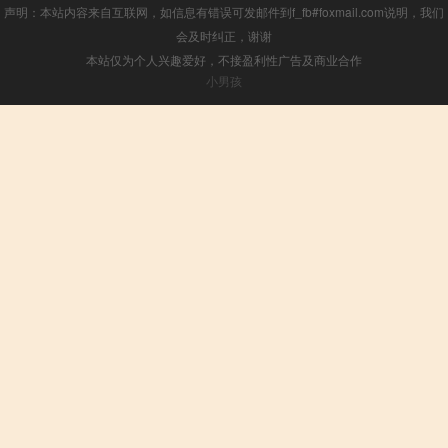
声明：本站内容来自互联网，如信息有错误可发邮件到f_fb#foxmail.com说明，我们
会及时纠正，谢谢
本站仅为个人兴趣爱好，不接盈利性广告及商业合作
小男孩