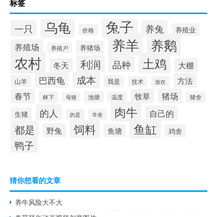
标签
兔子
乌龟
一只
养兔
养殖业
价格
养羊
养鹅
养殖场
养猪场
养殖户
农村
土鸡
利润
品种
冬天
大棚
成本
巴西龟
方法
山羊
我是
技术
放在
猪场
春节
牧草
林下
池塘
猪舍
温度
母猪
肉牛
的人
自己的
生猪
的是
羊舍
鱼缸
饲料
都是
野兔
鱼塘
鸡舍
鸭子
猜你想看的文章
养牛风险大不大