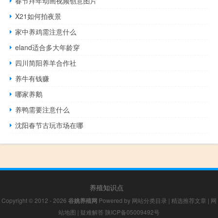
春节拜年动画视频创意图片
X21如何拍夜景
家中养鸡需注意什么
eland适合多大年龄穿
四川简阳养羊合作社
养牛有钱赚
哪家养鹅
养鸭需要注意什么
沈阳春节古玩市场在哪
养殖知识点
Copyright © 2012 - 2026
谷姚养殖网
Powered by
网站分类目录
|
精选推荐文章
|
网
站地图
|
疑难解答
陕ICP备05009492号