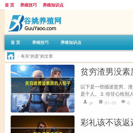
首 页
养殖技巧
养殖知识点
首 页
养殖技巧
养殖知识点
>
有关“的是”的文章
贫穷渣男没素
以下是一些描述贫穷、渣
是个人。 2. 你甘心给
pr
01-10
0
彩礼该不该返