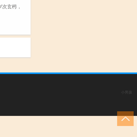
 岁次玄枵，
小男孩