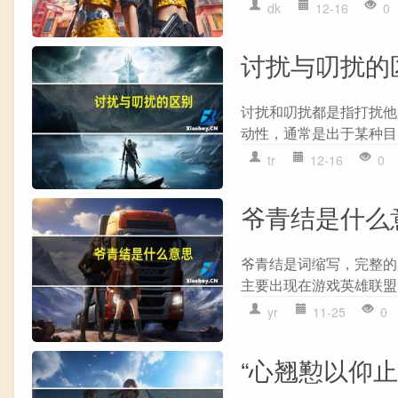
dk
12-16
0
讨扰与叨扰的
讨扰和叨扰都是指打扰他人
动性，通常是出于某种目的
tr
12-16
0
爷青结是什么
爷青结是词缩写，完整的
主要出现在游戏英雄联盟
yr
11-25
0
“心翘懃以仰止