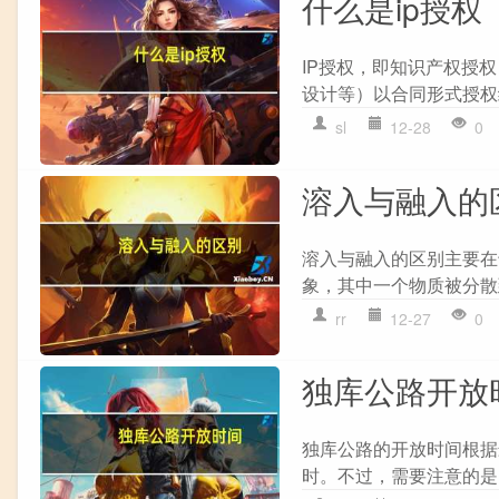
什么是ip授权
IP授权，即知识产权授
设计等）以合同形式授权
sl
12-28
0
溶入与融入的
溶入与融入的区别主要在于
象，其中一个物质被分散
rr
12-27
0
独库公路开放
独库公路的开放时间根据
时。不过，需要注意的是