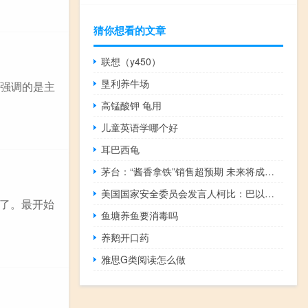
猜你想看的文章
联想（y450）
垦利养牛场
：强调的是主
高锰酸钾 龟用
儿童英语学哪个好
耳巴西龟
茅台：“酱香拿铁”销售超预期 未来将成为常设产品长期推出
美国国家安全委员会发言人柯比：巴以双方可能需要多次停火
了。最开始
鱼塘养鱼要消毒吗
养鹅开口药
雅思G类阅读怎么做