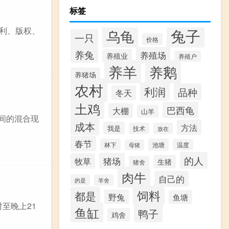
标签
兔子
利、版权、
乌龟
一只
价格
养兔
养殖场
养殖业
养殖户
养羊
养鹅
养猪场
农村
利润
品种
冬天
土鸡
巴西龟
大棚
山羊
之间的混合现
成本
方法
我是
技术
放在
春节
林下
池塘
温度
母猪
的人
猪场
牧草
生猪
猪舍
肉牛
自己的
的是
羊舍
饲料
都是
野兔
鱼塘
至晚上21
鱼缸
鸭子
鸡舍