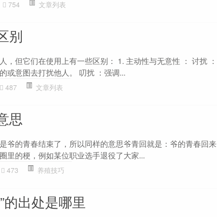
754
文章列表
区别
，但它们在使用上有一些区别： 1. 主动性与无意性 ： 讨扰 
或意图去打扰他人。 叨扰 ：强调...
487
文章列表
意思
是爷的青春结束了，所以同样的意思爷青回就是：爷的青春回来
圈里的梗，例如某位职业选手退役了大家...
473
养殖技巧
”的出处是哪里