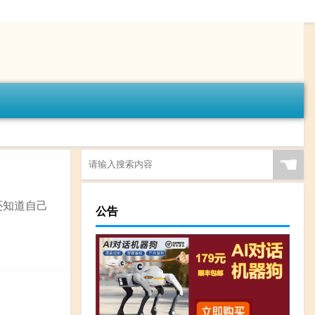
☚
还知道自己
公告