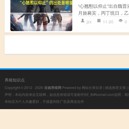
“心翘懃以仰止”出自魏晋
月旅蕤宾，丙丁统日，乙未
jzx
11-20
0
养殖知识点
Copyright © 2012 - 2026
谷姚养殖网
Powered by
网站分类目录
|
精选推荐文章
|
声明：本站内容来自互联网，如信息有错误可发邮件到f_fb#foxmail.com说明
本站仅为个人兴趣爱好，不接盈利性广告及商业合作