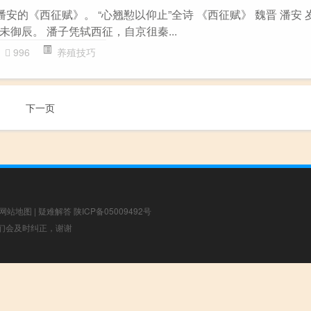
潘安的《西征赋》。 “心翘懃以仰止”全诗 《西征赋》 魏晋 潘安
御辰。 潘子凭轼西征，自京徂秦...
996
养殖技巧
下一页
网站地图
|
疑难解答
陕ICP备05009492号
，我们会及时纠正，谢谢