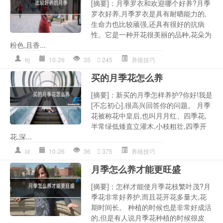
[摘要]：月季罗衣和欢迎哪个好养?月季
罗衣好养,月季罗衣是具有耐晒能力的,
生命力也比较顽强,还具有很好的抗病
性。它是一种开花很美丽的品种,花朵为
粉色,且香...
bj
10-26
35
245
养殖技巧
买的月季花怎么养
[摘要]：新买的月季怎样养护?你好!我是
[不忘初心],很高兴回答你的问题。 月季
花被称花中皇后,也叫月月红、四季花,
半常绿低矮直立灌木,小枝粗壮,四季开
花,深...
ld
10-26
36
375
养殖技巧
月季怎么养才能更旺盛
[摘要]：怎样才能使月季花枝繁叶茂?月
季花非常好养护,而且花开花多量大,花
期时间长。 种植的时候也是非常好成活
的,但是有人说月季花种植的时候很皮