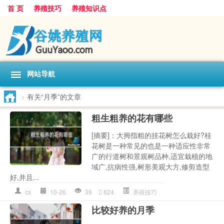
首 页
养殖技巧
养殖知识点
网站导航
>
有关“月季”的文章
粗生粗养的花有哪些
[摘要]：大拇指粗的挂花树怎么栽好?桂
花树是一种常见的也是一种适应性非常
广的行道树和景观树品种,适宜栽植的地
域广,抗病性强,树形美观大方,修剪造型
好,并且...
cs
10-26
39
824
养殖技巧
比较好养的月季