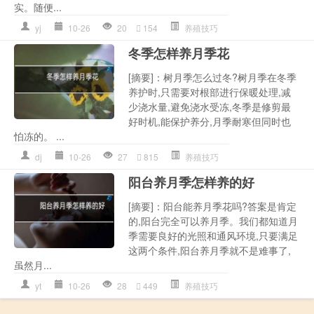
实。随便...
yj
10-26
20
154
养殖技巧
冬季怎样养月季花
[摘要]：树月季怎么过冬?树月季在冬季
养护时,只需要对根部进行保暖处理,减
少浇水量,避免浇水受冻,冬季是修剪最
好时机,能保护养分,月季耐寒但同时也
怕冻的。 ...
dj
10-26
27
815
养殖技巧
阳台养月季怎样养的好
[摘要]：阳台能养月季花吗?答案是肯定
的,阳台完全可以养月季。我们都知道月
季需要良好的光照和通风环境,只要满足
这两个条件,阳台养月季就不是难事了,
虽然月...
yt
10-26
28
449
养殖技巧