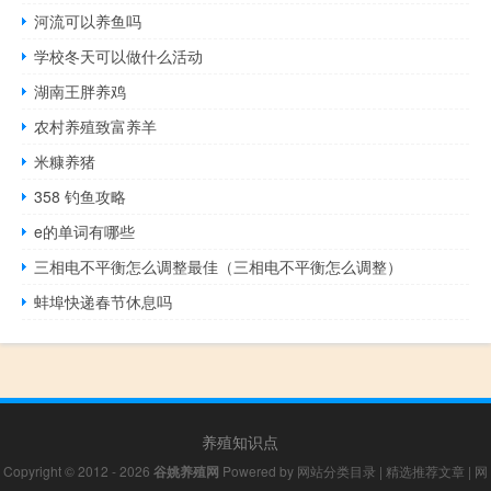
河流可以养鱼吗
学校冬天可以做什么活动
湖南王胖养鸡
农村养殖致富养羊
米糠养猪
358 钓鱼攻略
e的单词有哪些
三相电不平衡怎么调整最佳（三相电不平衡怎么调整）
蚌埠快递春节休息吗
养殖知识点
Copyright © 2012 - 2026
谷姚养殖网
Powered by
网站分类目录
|
精选推荐文章
|
网