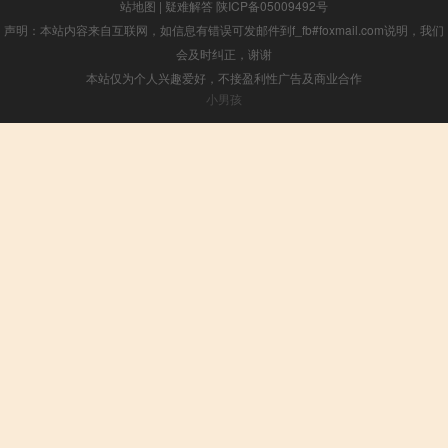
站地图
|
疑难解答
陕ICP备05009492号
声明：本站内容来自互联网，如信息有错误可发邮件到f_fb#foxmail.com说明，我们
会及时纠正，谢谢
本站仅为个人兴趣爱好，不接盈利性广告及商业合作
小男孩