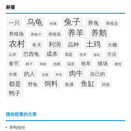
标签
兔子
乌龟
一只
养兔
养殖业
价格
养羊
养鹅
养殖场
养猪场
养殖户
农村
土鸡
利润
品种
冬天
大棚
成本
巴西龟
方法
山羊
我是
技术
放在
猪场
春节
牧草
林下
池塘
猪舍
温度
母猪
肉牛
的人
自己的
生猪
的是
羊舍
鱼缸
饲料
都是
野兔
鱼塘
鸡舍
鸭子
猜你想看的文章
养鸭报价