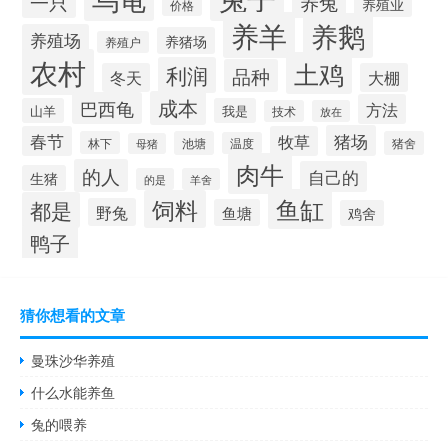
一只
养兔
养殖业
价格
养羊
养鹅
养殖场
养猪场
养殖户
农村
土鸡
利润
品种
冬天
大棚
成本
巴西龟
方法
山羊
我是
技术
放在
猪场
春节
牧草
林下
池塘
猪舍
温度
母猪
肉牛
的人
自己的
生猪
的是
羊舍
鱼缸
饲料
都是
野兔
鱼塘
鸡舍
鸭子
猜你想看的文章
曼珠沙华养殖
什么水能养鱼
兔的喂养