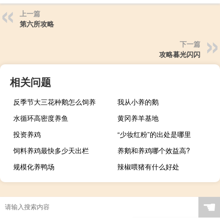
上一篇
第六所攻略
下一篇
攻略暮光闪闪
相关问题
反季节大三花种鹅怎么饲养
我从小养的鹅
水循环高密度养鱼
黄冈养羊基地
投资养鸡
“少妆红粉”的出处是哪里
饲料养鸡最快多少天出栏
养鹅和养鸡哪个效益高?
规模化养鸭场
辣椒喂猪有什么好处
☚