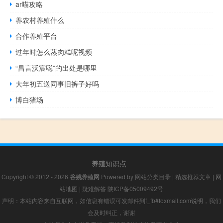
ar喵攻略
养农村养殖什么
合作养殖平台
过年时怎么蒸肉糕呢视频
“昌言沃宸聪”的出处是哪里
大年初五送同事旧裤子好吗
博白猪场
养殖知识点
Copyright © 2012 - 2026
谷姚养殖网
Powered by
网站分类目录
|
精选推荐文章
|
网
站地图
|
疑难解答
陕ICP备05009492号
声明：本站内容来自互联网，如信息有错误可发邮件到f_fb#foxmail.com说明，我们
会及时纠正，谢谢