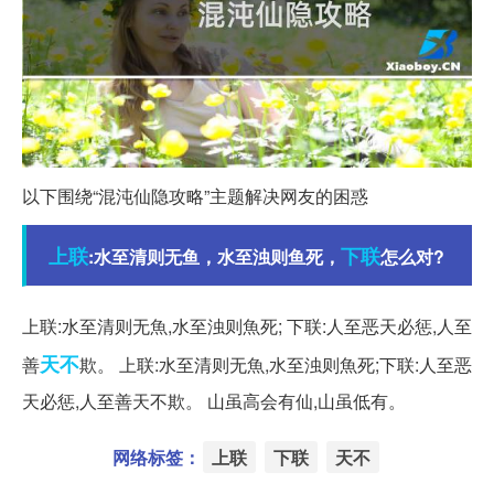
以下围绕“混沌仙隐攻略”主题解决网友的困惑
上联
下联
:水至清则无鱼，水至浊则鱼死，
怎么对?
上联:水至清则无魚,水至浊则魚死; 下联:人至恶天必惩,人至
天不
善
欺。 上联:水至清则无魚,水至浊则魚死;下联:人至恶
天必惩,人至善天不欺。 山虽高会有仙,山虽低有。
网络标签：
上联
下联
天不