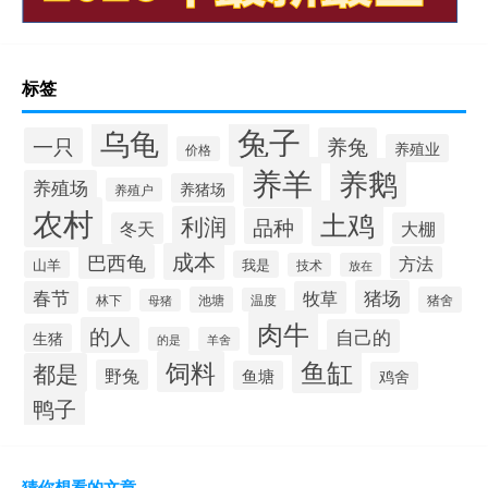
标签
兔子
乌龟
一只
养兔
养殖业
价格
养羊
养鹅
养殖场
养猪场
养殖户
农村
土鸡
利润
品种
冬天
大棚
成本
巴西龟
方法
山羊
我是
技术
放在
猪场
春节
牧草
林下
池塘
猪舍
温度
母猪
肉牛
的人
自己的
生猪
的是
羊舍
鱼缸
饲料
都是
野兔
鱼塘
鸡舍
鸭子
猜你想看的文章