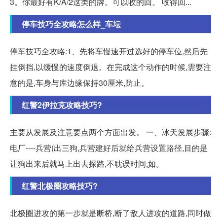
3。你最好有K/A/2这类的牌。可以收的回。 收得回...
停车技巧全攻略怎么样_车坛
停车技巧全攻略:1、先将车慢速开过选好的停车位,然后先
挂倒挡,以缓慢的速度倒退。在完成这个动作的时候,需要注
意的是,车身与库边缘保持30厘米,防止。
红警2伊拉克攻略技巧?
主要从发展及注意要点两个方面出发。 一、冰天发展步骤:
电厂----兵营(出三狗,兵营建好后就给兵营设置路径,目的是
让狗出来后就马上出去探路,不耽误时间,如。
红警北极圈攻略技巧?
北极圈进攻的第一步就是断桥,断了敌人进攻的道路,同时做