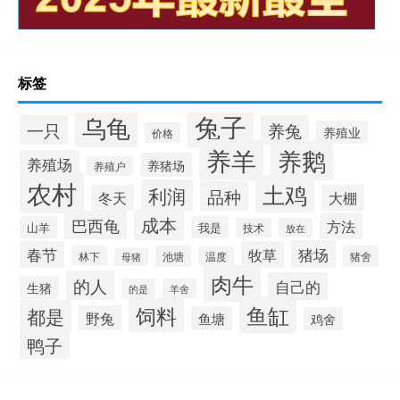
标签
兔子
乌龟
一只
养兔
养殖业
价格
养羊
养鹅
养殖场
养猪场
养殖户
农村
土鸡
利润
品种
冬天
大棚
成本
巴西龟
方法
山羊
我是
技术
放在
猪场
春节
牧草
林下
池塘
猪舍
温度
母猪
肉牛
的人
自己的
生猪
的是
羊舍
鱼缸
饲料
都是
野兔
鱼塘
鸡舍
鸭子