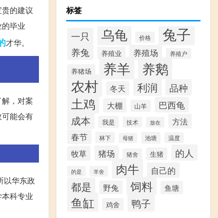
宝贵的建议
标签
业的毕业
兔子
乌龟
一只
价格
的
才华。
养兔
养殖场
养殖业
养殖户
养羊
养鹅
养猪场
农村
利润
品种
冬天
土鸡
了解，对案
巴西龟
大棚
山羊
效可能会有
成本
方法
我是
技术
放在
春节
林下
池塘
温度
母猪
的人
猪场
牧草
生猪
猪舍
肉牛
自己的
的是
羊舍
所以华东政
饲料
都是
野兔
鱼塘
学本科专业
鱼缸
鸭子
鸡舍