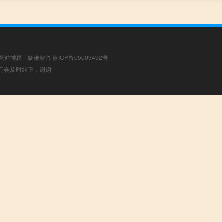
网站地图
|
疑难解答
陕ICP备05009492号
，我们会及时纠正，谢谢