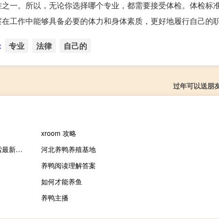
准之一。所以，无论你选择哪个专业，都需要接受体检。体检标
察在工作中能够具备必要的体力和身体素质，更好地履行自己的
：
专业
法律
自己的
过年可以送朋
xroom 攻略
2023年10月12日湖南省湘潭市疫情大数据-今日/今天疫情全网搜索最新实时消息动态情况通知播报
河北养鸭养殖基地
养鸭阅读理解答案
如何才能养鱼
养鸭主播