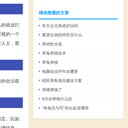
猜你想看的文章
己的就业打
冬天去北海道好玩吗
重视的一个
看望生病的同学买什么
界人士，那
养鸡饮水器
养兔养殖技术
养兔养植
电脑短信拜年在哪里
你的合法权
稻田养鱼项目建设方案
养猪挣钱了
9月份养殖什么好
“有抱无与写”的出处是哪里
而定。比如
法律信息。